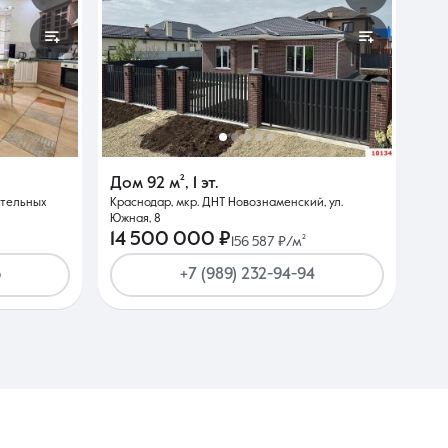
Дом
92 м²
,
1 эт.
ительных
Краснодар, мкр. ДНТ Новознаменский, ул.
Южная, 8
14 500 000 ₽
156 587 ₽/м²
6
+7 (989) 232-94-94