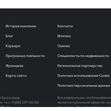
История компании
Контакты
Блог
Ипотека
Карьера
Оценка
Программа лояльности
Специалисты по недвижимости
Франшиза
Региональное партнерство
Карта сайта
Политика использования Cookie
Политика персональных данных
, Краснодар,
Вся информация, опубликованна
аж,
тел.: 8 (861) 297-00-00
является публичной офертой, оп
4-58-42
защищены. При копировании ма