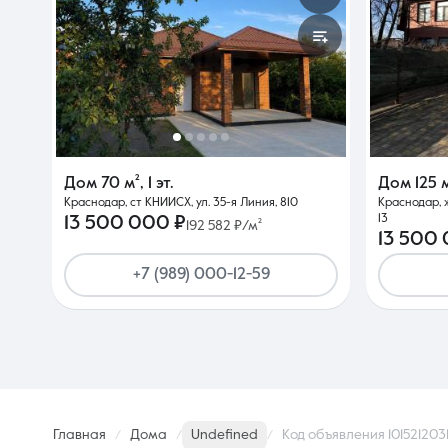
Дом
70 м²
,
1 эт.
Дом
125 
Краснодар, ст КНИИСХ, ул. 35-я Линия, 810
Краснодар, 
13
13 500 000 ₽
192 582 ₽/м²
13 500
+7 (989) 000-12-59
Главная
Дома
Undefined
Код объявления 101521203