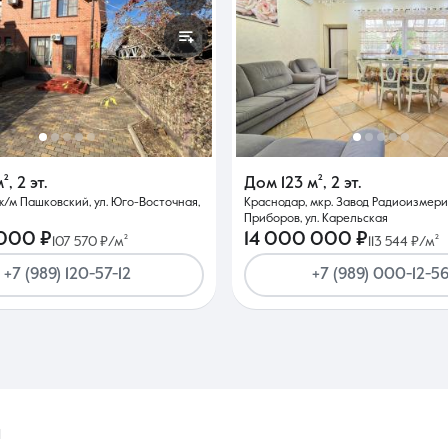
м²
,
2 эт.
Дом
123 м²
,
2 эт.
ж/м Пашковский, ул. Юго-Восточная,
Краснодар, мкр. Завод Радиоизмер
Приборов, ул. Карельская
 000 ₽
14 000 000 ₽
107 570 ₽/м²
113 544 ₽/м²
+7 (989) 120-57-12
+7 (989) 000-12-5
1