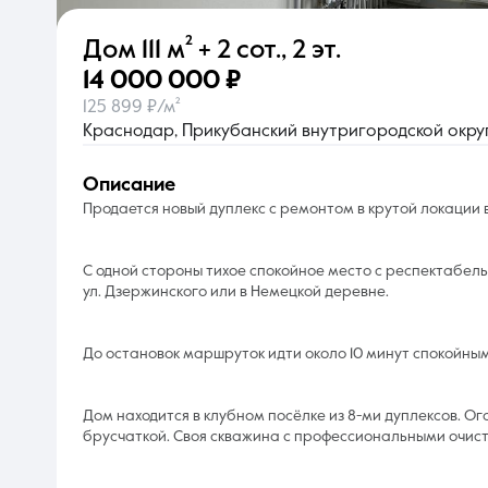
Дом
111 м²
+ 2 сот.
,
2 эт.
О компании
14 000 000 ₽
125 899 ₽/м²
Краснодар, Прикубанский внутригородской округ
описание
Продается новый дуплекс с ремонтом в крутой локации 
С одной стороны тихое спокойное место с респектабельн
ул. Дзержинского или в Немецкой деревне.
До остановок маршруток идти около 10 минут спокойны
Дом находится в клубном посёлке из 8-ми дуплексов. 
брусчаткой. Своя скважина с профессиональными очис