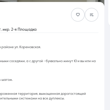
Контакты
, мкр. 2-я Площадка
в районе ул. Кореновская.
8 (861) 297-00-00
ыми соседями, а с другой - буквально минут 10 и вы или на
Ежедневно с 08:30 до 20:00
м шагом.
Огороженная территория, вымощенная дорогостоящей
тительными системами на все дуплексы.