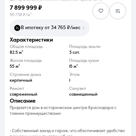
7 899 999 ₽
95 758 ₽/м²
В ипотеку от 34 765 ₽/мес
характеристики
8 (861) 297-00-00
Общая площадь
Площадь земли
Ежедневно с 08:30 до 20:00
82.5 м²
3 сот.
Жилая площадь
Площадь кухни
55 м²
15 м²
Строение дома
Этаж
кирпичный
1
Ремонт
Санузел
современный
совмещенный
описание
Продается дом в историческом центре Краснодара с
такими преимуществами:
• Собственный заезд и гараж, что обеспечивает удобство