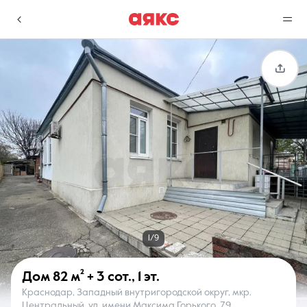
г. Краснодар
Избранное
Сравнение
0 объявлений
0 объявлений
Недвижимость
Услуги
1/9
Дом
82 м²
+ 3 сот.
,
1 эт.
Краснодар, Западный внутригородской округ, мкр.
О компании
Контакты
Центральный, ул. имени Максима Горького, 79