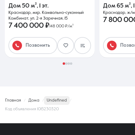
Дом
50 м²
,
1 эт.
Дом
65 м²
,
Краснодар, мкр. Камвольно-суконный
Краснодар, ж/м 
Комбинат, ул. 2-я Заречная, 15
7 800 00
7 400 000 ₽
148 000 ₽/м²
Позвонить
Позво
Главная
Дома
Undefined
Код объявления 1015230320