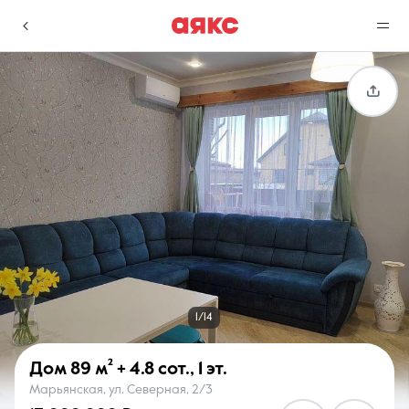
г. Краснодар
Избранное
Сравнение
0 объявлений
0 объявлений
Недвижимость
Услуги
1/14
Дом
89 м²
+ 4.8 сот.
,
1 эт.
Марьянская, ул. Северная, 2/3
О компании
Контакты