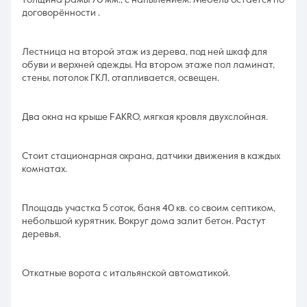
толщина рамы 70 мм., с напылением. Мебель остается по
договорённости .
Лестница на второй этаж из дерева, под ней шкаф для
обуви и верхней одежды. На втором этаже пол ламинат,
стены, потолок ГКЛ, отапливается, освещен.
Два окна на крыше FАКRО, мягкая кровля двухслойная.
Стоит стационарная охрана, датчики движения в каждых
комнатах.
Площадь участка 5 соток, баня 40 кв. со своим септиком,
небольшой курятник. Вокруг дома залит бетон. Растут
деревья.
Откатные ворота с итальянской автоматикой.