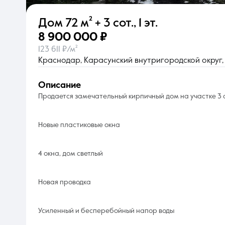
Дом
72 м²
+ 3 сот.
,
1 эт.
О компании
8 900 000 ₽
123 611 ₽/м²
Краснодар, Карасунский внутригородской округ, 
описание
Продается замечательный кирпичный дом на участке 3 с
Новые пластиковые окна
4 окна, дом светлый
Новая проводка
Усиленный и бесперебойный напор воды