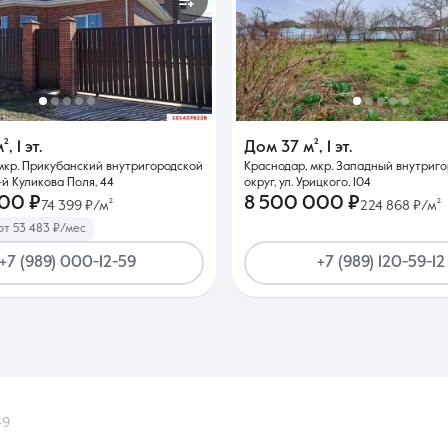
м²
,
1 эт.
Дом
37 м²
,
1 эт.
мкр. Прикубанский внутригородской
Краснодар, мкр. Западный внутриг
1-й Куликова Поля, 44
округ, ул. Урицкого, 104
900 ₽
8 500 000 ₽
74 399 ₽/м²
224 868 ₽/м²
от 53 483 ₽/мес
+7 (989) 000-12-59
+7 (989) 120-59-12
49