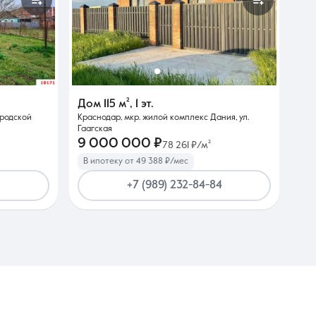
Дом
115 м²
,
1 эт.
ородской
Краснодар, мкр. жилой комплекс Дания, ул.
Гаагская
9 000 000 ₽
78 261 ₽/м²
В ипотеку от 49 388 ₽/мес
+7 (989) 232-84-84