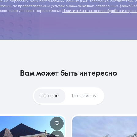
ие на обработку моих персональных данных (имя, телефон) в соответствии
льтации по предоставляемым услугам в рамках заявок, оставленных формой 
ляется на условиях, определенных
Политикой в отношении обработки персо
вам может быть интересно
По цене
По району