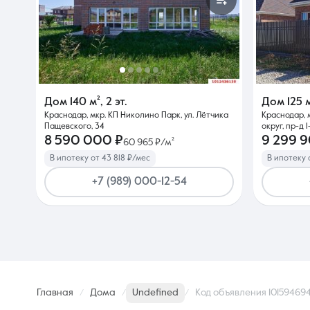
Дом
140 м²
,
2 эт.
Дом
125 
Краснодар, мкр. КП Николино Парк, ул. Лётчика
Краснодар, 
Пащевского, 34
округ, пр-д 
8 590 000 ₽
9 299 
60 965 ₽/м²
В ипотеку от 43 818 ₽/мес
В ипотеку 
+7 (989) 000-12-54
Главная
Дома
Undefined
Код объявления 10159469