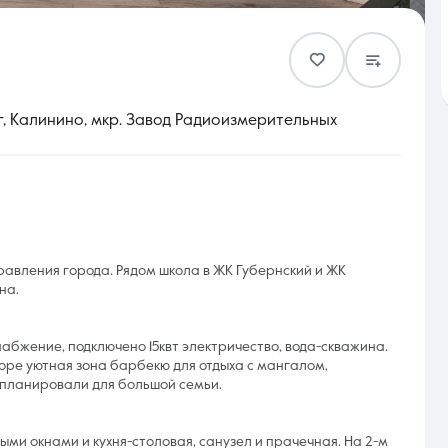
Контакты
, Калинино, мкр. Завод Радиоизмерительных
8 (861) 297-00-00
Ежедневно с 08:30 до 20:00
равления города. Рядом школа в ЖК Губернский и ЖК
на.
набжение, подключено 15квт электричество, вода-скважина.
оре уютная зона барбекю для отдыха с мангалом,
 планировали для большой семьи.
ыми окнами и кухня-столовая, санузел и прачечная. На 2-м