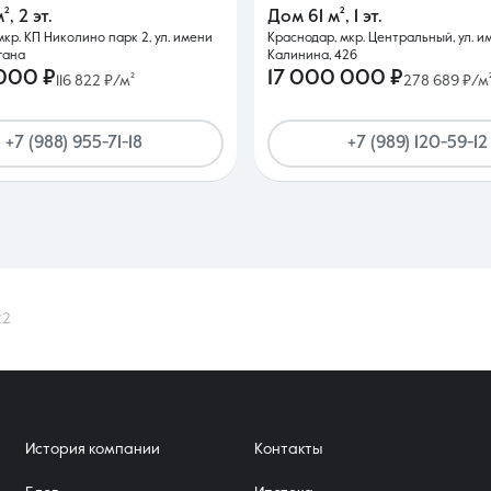
м²
,
2 эт.
Дом
61 м²
,
1 эт.
мкр. КП Николино парк 2, ул. имени
Краснодар, мкр. Центральный, ул. и
гана
Калинина, 426
 000 ₽
17 000 000 ₽
116 822 ₽/м²
278 689 ₽/м
+7 (988) 955-71-18
+7 (989) 120-59-12
22
История компании
Контакты