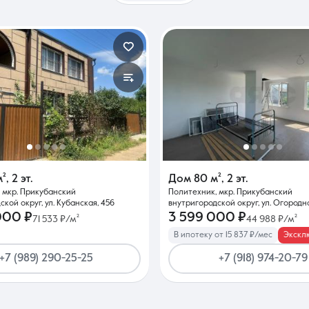
м²
,
2 эт.
Дом
80 м²
,
2 эт.
 мкр. Прикубанский
Политехник, мкр. Прикубанский
кой округ, ул. Кубанская, 456
внутригородской округ, ул. Огородн
000 ₽
3 599 000 ₽
71 533 ₽/м²
44 988 ₽/м²
В ипотеку от 15 837 ₽/мес
Экскл
+7 (989) 290-25-25
+7 (918) 974-20-79