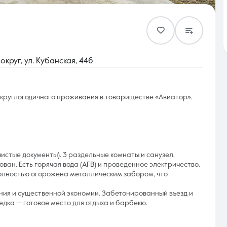
Контакты
круг, ул. Кубанская, 446
 круглогодичного проживания в товариществе «Авиатор».
8 (861) 297-00-00
Ежедневно с 08:30 до 20:00
 (чистые документы). 3 раздельные комнаты и санузел.
ан. Есть горячая вода (АГВ) и проведенное электричество.
 полностью огорожена металлическим забором, что
ения и существенной экономии. Забетонированный въезд и
едка — готовое место для отдыха и барбекю.