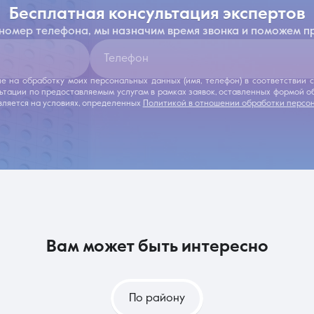
бесплатная консультация экспертов
 номер телефона, мы назначим время звонка и поможем п
Телефон
ие на обработку моих персональных данных (имя, телефон) в соответствии
льтации по предоставляемым услугам в рамках заявок, оставленных формой 
ляется на условиях, определенных
Политикой в отношении обработки персо
вам может быть интересно
По району