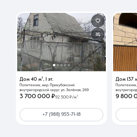
Дом
40 м²
,
1 эт.
Дом
137 
Политехник, мкр. Прикубанский
Политехник,
внутригородской округ, ул. Зелёная, 269
внутригородс
3 700 000 ₽
9 800 
92 500 ₽/м²
+7 (988) 955-71-18