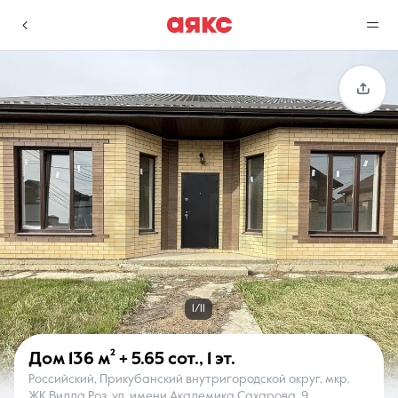
г. Краснодар
Избранное
Сравнение
0 объявлений
0 объявлений
Недвижимость
Услуги
1/11
Дом
136 м²
+ 5.65 сот.
,
1 эт.
Российский, Прикубанский внутригородской округ, мкр.
О компании
Контакты
ЖК Вилла Роз, ул. имени Академика Сахарова, 9