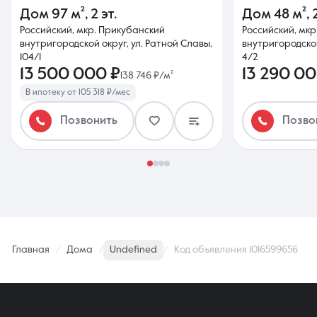
Дом
97 м²
,
2 эт.
Дом
48 м²
,
Российский, мкр. Прикубанский
Российский, мк
внутригородской округ, ул. Ратной Славы,
внутригородской
104/1
4/2
13 500 000 ₽
13 290 00
138 746 ₽/м²
В ипотеку от 105 318 ₽/мес
Позвонить
Позво
Главная
Дома
Undefined
Код объявления 1016599656