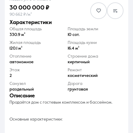
30 000 000 ₽
90 662 ₽/м²
характеристики
Общая площадь
Площадь земли
330.9 м²
10 сот.
8 (861) 297-00-00
Жилая площадь
Площадь кухни
120.1 м²
16.4 м²
Ежедневно с 08:30 до 20:00
Отопление
Строение дома
автономное
кирпичный
Этаж
Ремонт
2
косметический
Санузел
Дорога
раздельный
грунтовая
описание
Продаётся дом с гостевым комплексом и бассейном.
Основные характеристики: