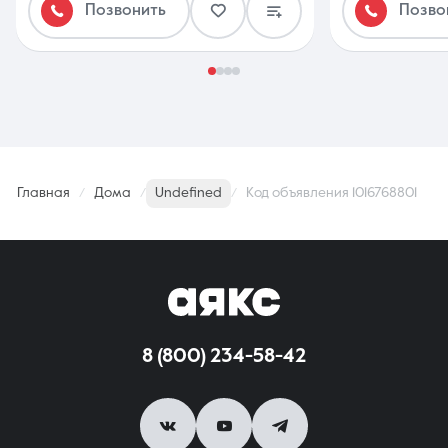
Позвонить
Позво
Главная
Дома
Undefined
Код объявления 1016768801
8 (800) 234-58-42