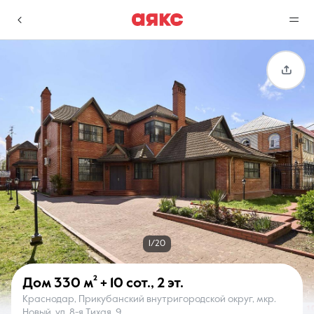
г. Краснодар
Избранное
Сравнение
0 объявлений
0 объявлений
Недвижимость
Услуги
1/20
Дом
330 м²
+ 10 сот.
,
2 эт.
Краснодар, Прикубанский внутригородской округ, мкр.
О компании
Контакты
Новый, ул. 8-я Тихая, 9