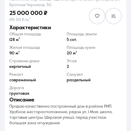
Братьев Черников, 30
25 000 000 ₽
195 313 ₽/м²
характеристики
Общая площадь
Площадь земли
8 (861) 297-00-00
128 м²
5 сот.
Жилая площадь
Площадь кухни
Ежедневно с 08:30 до 20:00
90 м²
20 м²
Строение дома
Этаж
кирпичный
2
Ремонт
Санузел
современный
раздельный
Дорога
грунтовая
описание
Продаю качественно построенный дом в районе РИП.
Удобное месторасположение, рядом ул. 1 Мая, школа,
торговые центры. Широкая улица, перед участком
большая зона отчуждения.