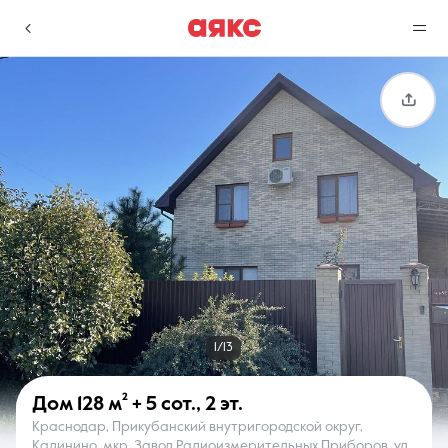
г. Краснодар
Избранное
Сравнение
0 объявлений
0 объявлений
Недвижимость
Услуги
1/13
Дом
128 м²
+ 5 сот.
,
2 эт.
Краснодар, Прикубанский внутригородской округ,
О компании
Контакты
Калинино, мкр. Завод Радиоизмерительных Приборов, ул.