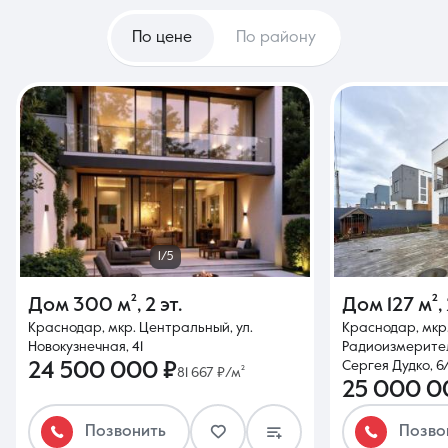
По цене
По району
1/5
Дом
300 м²
,
2 эт.
Дом
127 м²
,
Краснодар, мкр. Центральный, ул.
Краснодар, мкр
Новокузнечная, 41
Радиоизмерител
24 500 000 ₽
Сергея Дудко, 6/
81 667 ₽/м²
25 000 0
Позвонить
Позво