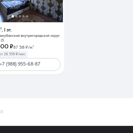
²
,
1 эт.
Прикубанский внутригородской округ,
 13
000 ₽
87 318 ₽/м²
от 26 359 ₽/мес
+7 (988) 955-68-87
83