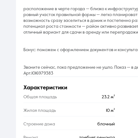
расположение в черте города — близко к инфраструктур
ровный участок правильной формы — легко планировать
возможность сразу заселиться в домик и постепенно ра
потенциал роста стоимости — район активно развивает
отличный вариант для сдачи в аренду или перепродажи
Бонус: поможем с оформлением документов и консульта
Звоните сейчас, пока предложение не ушло. Показ — в 
Арт.1016979383
характеристики
Общая площадь
23.2 м²
Жилая площадь
10 м²
Строение дома
блочный
Ремонт
требует ремонта