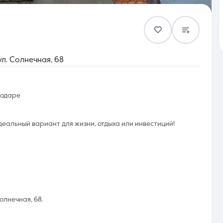
Контакты
ул. Солнечная, 68
нодаре
8 (861) 297-00-00
деальный вариант для жизни, отдыха или инвестиций!
Ежедневно с 08:30 до 20:00
Солнечная, 68.