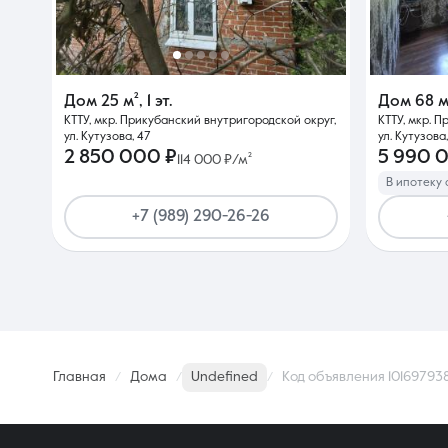
Дом
25 м²
,
1 эт.
Дом
68 м
КТТУ, мкр. Прикубанский внутригородской округ,
КТТУ, мкр. 
ул. Кутузова, 47
ул. Кутузова,
2 850 000 ₽
5 990 
114 000 ₽/м²
В ипотеку 
+7 (989) 290-26-26
Главная
Дома
Undefined
Код объявления 10169793