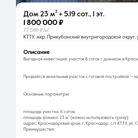
Дом
23 м²
+ 5.19 сот.
,
1 эт.
О компании
1 800 000 ₽
77 586 ₽/м²
КТТУ, мкр. Прикубанский внутригородской округ, 
описание
Выгодная инвестиция: участок 6 соток с домиком в Крас
Продаётся земельный участок с готовой постройкой — и
Основные параметры:
площадь участка: 6 соток;
площадь домика: 23 м² (можно использовать сразу);
адрес: Краснодарский край, г. Краснодар, с/т КТТУ, ул. 
Преимущества: