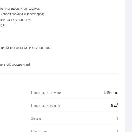
е, но вдали от шума;
 постройки и посадки;
звивать участок;
ся;
.
цией по развитию участка.
день обращения!
Площадь земли
5.19 сот.
Площадь кухни
6 м²
Этаж
1
Санузел
1