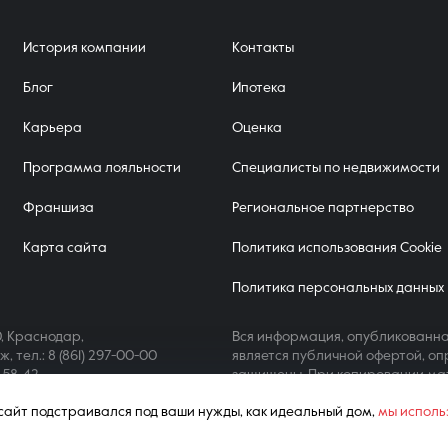
История компании
Контакты
Блог
Ипотека
Карьера
Оценка
Программа лояльности
Специалисты по недвижимости
Франшиза
Региональное партнерство
Карта сайта
Политика использования Cookie
Политика персональных данных
, Краснодар,
Вся информация, опубликованна
аж,
тел.: 8 (861) 297-00-00
является публичной офертой, оп
4-58-42
защищены. При копировании ма
ш сайт подстраивался под ваши нужды, как идеальный дом,
мы исполь