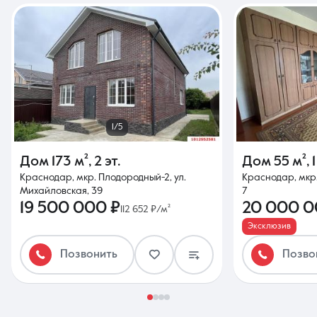
1/5
Дом
173 м²
,
2 эт.
Дом
55 м²
,
1
Краснодар, мкр. Плодородный-2, ул.
Краснодар, мкр.
Михайловская, 39
7
19 500 000 ₽
20 000 0
112 652 ₽/м²
Эксклюзив
Позвонить
Позво