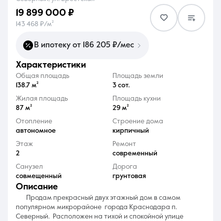
19 899 000 ₽
143 468 ₽/м²
В ипотеку от 186 205 ₽/мес
характеристики
8 (861) 297-00-00
Общая площадь
Площадь земли
Ежедневно с 08:30 до 20:00
138.7 м²
3 сот.
Жилая площадь
Площадь кухни
87 м²
29 м²
Отопление
Строение дома
автономное
кирпичный
Этаж
Ремонт
2
современный
Санузел
Дорога
совмещенный
грунтовая
описание
Продам прекрасный двух этажный дом в самом
популярном микрорайоне города Краснодара п.
Северный. Расположен на тихой и спокойной улице