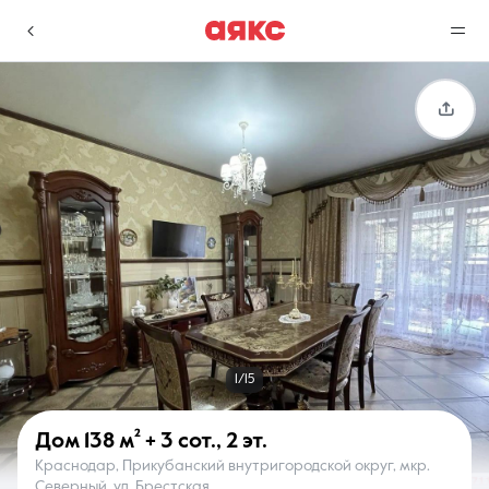
г. Краснодар
Избранное
Сравнение
0 объявлений
0 объявлений
Недвижимость
Услуги
1/15
Дом
138 м²
+ 3 сот.
,
2 эт.
Краснодар, Прикубанский внутригородской округ, мкр.
О компании
Контакты
Северный, ул. Брестская