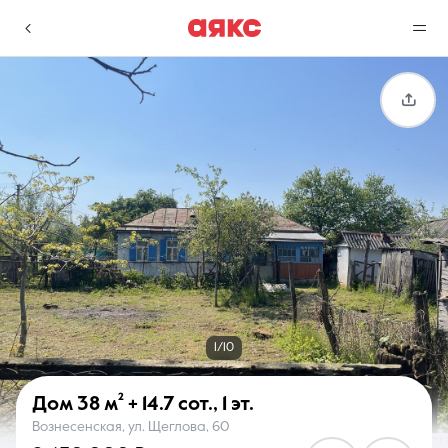
г. Краснодар
Избранное
Сравнение
0 объявлений
0 объявлений
Недвижимость
Услуги
1/10
Дом
38 м²
+ 14.7 сот.
,
1 эт.
Вознесенская, ул. Щеглова, 60
О компании
Контакты