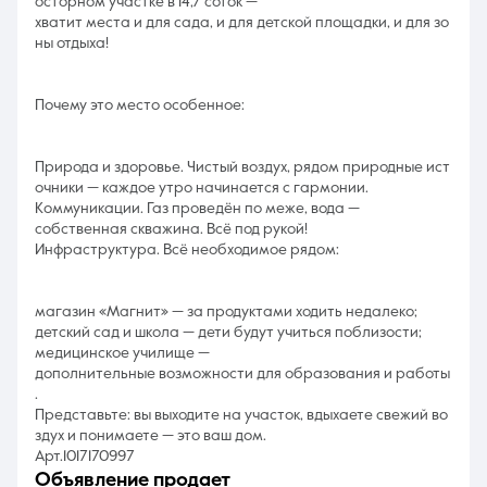
осторном участке в 14,7 соток —
хватит места и для сада, и для детской площадки, и для зо
ны отдыха!
Почему это место особенное:
Природа и здоровье. Чистый воздух, рядом природные ист
очники — каждое утро начинается с гармонии.
Коммуникации. Газ проведён по меже, вода —
собственная скважина. Всё под рукой!
Инфраструктура. Всё необходимое рядом:
магазин «Магнит» — за продуктами ходить недалеко;
детский сад и школа — дети будут учиться поблизости;
медицинское училище —
дополнительные возможности для образования и работы
.
Представьте: вы выходите на участок, вдыхаете свежий во
здух и понимаете — это ваш дом.
Арт.1017170997
объявление продает