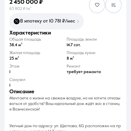
2 450 000 ₽
63 802 ₽/м²
В ипотеку от 10 781 ₽/мес
характеристики
8 (861) 297-00-00
Общая площадь
Площадь земли
38.4 м²
14.7 сот.
Ежедневно с 08:30 до 20:00
Жилая площадь
Площадь кухни
25 м²
8 м²
Этаж
Ремонт
1
требует ремонта
Санузел
1
описание
Мечтаете о жизни на свежем воздухе, но не хотите отказы
ваться от удобств? Ваш идеальный дом ждёт вас в станиц
е Вознесенской!
Уютный дом по адресу: ул. Щеглова, 60, расположен на пр