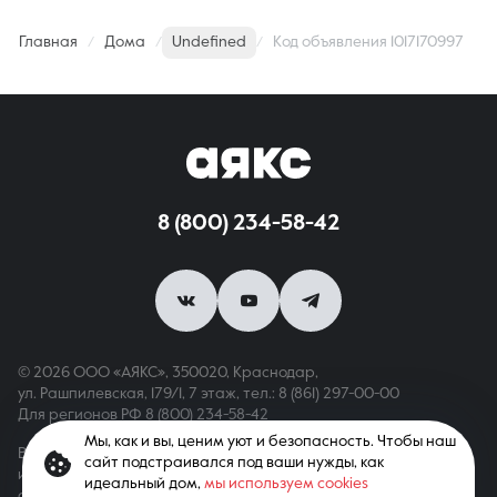
Главная
Дома
Undefined
Код объявления 1017170997
8 (800) 234-58-42
© 2026 ООО «АЯКС», 350020, Краснодар,
ул. Рашпилевская, 179/1, 7 этаж,
тел.: 8 (861) 297-00-00
Для регионов РФ
8 (800) 234-58-42
Мы, как и вы, ценим уют и безопасность. Чтобы наш
Вся информация, опубликованная на сайте, носит только
сайт подстраивался под ваши нужды, как
информационный характер и не является публичной офертой,
идеальный дом,
мы используем cookies
определяемой положениями ст. 437 ГК РФ. Все права