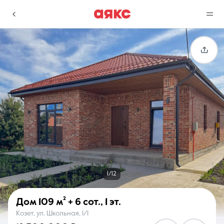
г. Краснодар
Избранное
Сравнение
0 объявлений
0 объявлений
Недвижимость
Услуги
1/12
Дом
109 м²
+ 6 сот.
,
1 эт.
Козет, ул. Школьная, 1/1
О компании
Контакты