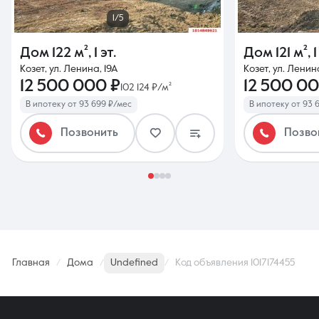
1/5
Дом
122 м²
,
1 эт.
Дом
121 м²
,
1
Козет, ул. Ленина, 19А
Козет, ул. Ленина
12 500 000 ₽
12 500 00
102 124 ₽/м²
В ипотеку от 93 699 ₽/мес
В ипотеку от 93 
Позвонить
Позво
Главная
Дома
Undefined
Код объявления 1017174455