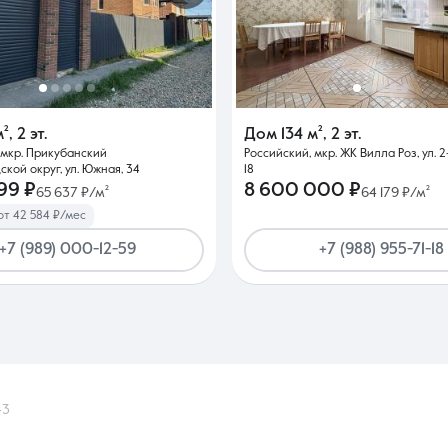
м²
,
2 эт.
Дом
134 м²
,
2 эт.
 мкр. Прикубанский
Российский, мкр. ЖК Вилла Роз, ул. 2
кой округ, ул. Южная, 34
18
99 ₽
8 600 000 ₽
65 637 ₽/м²
64 179 ₽/м²
от 42 584 ₽/мес
+7 (989) 000-12-59
+7 (988) 955-71-18
43