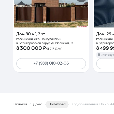
Дом
90 м²
,
2 эт.
Дом
129 
Российский, мкр. Прикубанский
Российский,
внутригородской округ, ул. Рязанская, 15
внутригородс
8 300 000 ₽
8 499 9
91 713 ₽/м²
В ипотеку 
+7 (989) 010-02-06
Главная
Дома
Undefined
Код объявления 10172564