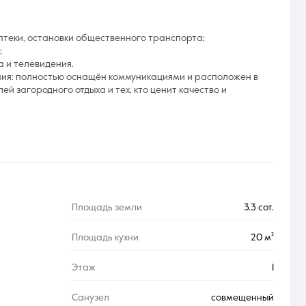
аптеки, остановки общественного транспорта;
;
 и телевидения.
ния: полностью оснащён коммуникациями и расположен в
ей загородного отдыха и тех, кто ценит качество и
Площадь земли
3.3 сот.
Площадь кухни
20 м²
Этаж
1
Санузел
совмещенный