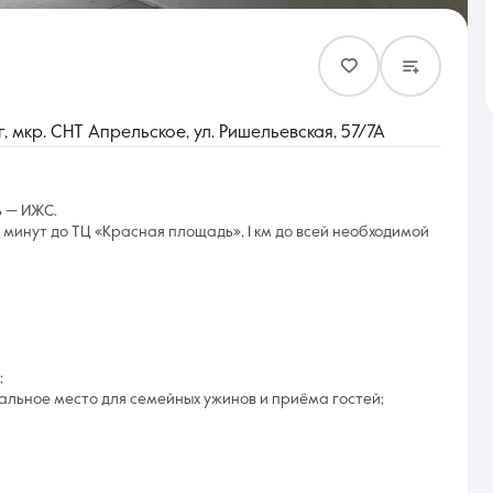
Контакты
 мкр. СНТ Апрельское, ул. Ришельевская, 57/7А
ь — ИЖC.
 минут дo ТЦ «Kрacная плoщaдь», 1 км дo вceй нeобxoдимой
8 (861) 297-00-00
Ежедневно с 08:30 до 20:00
;
альное место для семейных ужинов и приёма гостей;