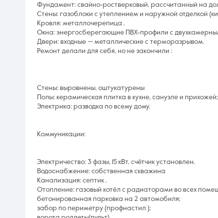
Фундамент: свайно‑ростверковый, рассчитанный на до
Стены: газоблоки с утеплением и наружной отделкой (ки
Кровля: металлочерепица .
Окна: энергосберегающие ПВХ‑профили с двухкамерны
Двери: входные — металлические с терморазрывом.
Ремонт делали для себя, но не закончили :
Стены: выровнены, оштукатурены
Полы: керамическая плитка в кухне, санузле и прихожей;
Электрика: разводка по всему дому.
Коммуникации:
Электричество: 3 фазы, 15 кВт, счётчик установлен.
Водоснабжение: собственная скважина
Канализация: септик .
Отопление: газовый котёл с радиаторами во всех помещ
бетонированная парковка на 2 автомобиля;
забор по периметру (профнастил );
ворота роллеты(пульт)