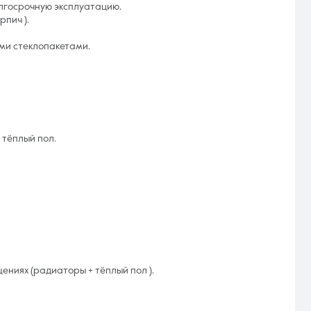
лгосрочную эксплуатацию.
рпич ).
ми стеклопакетами.
 тёплый пол.
ениях (радиаторы + тёплый пол ).