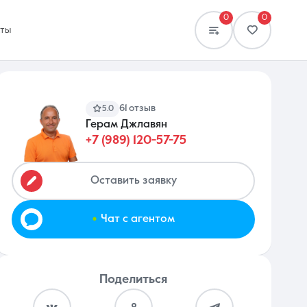
0
0
кты
61 отзыв
5.0
Герам Джлавян
+7 (989) 120-57-75
Сравнение
0 объявлений
Оставить заявку
.
Чат с агентом
Поделиться