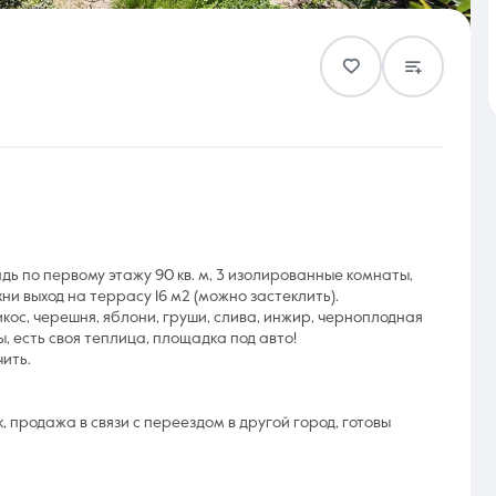
Контакты
8 (861) 297-00-00
дь по первому этажу 90 кв. м, 3 изолированные комнаты,
Ежедневно с 08:30 до 20:00
ухни выход на террасу 16 м2 (можно застеклить).
икос, черешня, яблони, груши, слива, инжир, черноплодная
, есть своя теплица, площадка под авто!
ить.
, продажа в связи с переездом в другой город, готовы