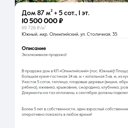
Дом
87 м²
+ 5 сот.
,
1 эт.
О компании
10 500 000 ₽
119 726 ₽/м²
Южный, мкр. Олимпийский, ул. Столичная, 35
описание
Эксклюзивная продажа!
В продаже дом в КП «Олимпийский» (пос. Южный)! Площа
большая кухня-гостиная 24 кв. м + котельная 5 кв. м, из к
Участок 5 соток, теплица, плодовые деревья (вишня, абр
рябина), ежевика, крыжовник, смородина, клубника, розы
Документы на газ оплачены, к сентябрю должны подключ
Более 5 лет в собственности, один взрослый собственник
оперативно показать в любое время!