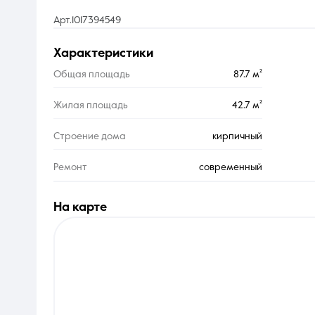
Арт.1017394549
характеристики
Общая площадь
87.7 м²
Жилая площадь
42.7 м²
Строение дома
кирпичный
Ремонт
современный
на карте