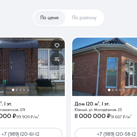
По цене
По району
²
,
1 эт.
Дом
120 м²
,
1 эт.
Атаманская, 129
Южный, ул. Молодёжная, 25
 000 ₽
11 000 000 ₽
99 909 ₽/м²
91 667 ₽/м²
+7 (989) 120-61-12
+7 (989) 120-58-12