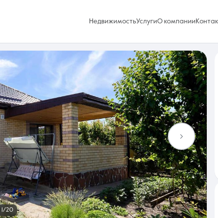
Недвижимость
Услуги
О компании
Конта
Избранное
0 объявлений
Услуги
1/20