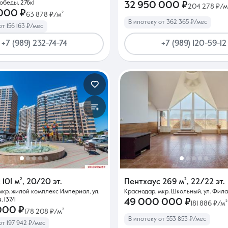
Победы, 276к1
32 950 000 ₽
204 278 ₽/м
 000 ₽
63 878 ₽/м²
В ипотеку от 362 365 ₽/мес
от 156 163 ₽/мес
+7 (989) 232-74-74
+7 (989) 120-59-12
с
101 м²
,
20/20 эт.
Пентхаус
269 м²
,
22/22 эт.
мкр. жилой комплекс Империал, ул.
Краснодар, мкр. Школьный, ул. Филат
 137/1
49 000 000 ₽
181 886 ₽/м²
000 ₽
178 208 ₽/м²
В ипотеку от 553 853 ₽/мес
от 197 942 ₽/мес