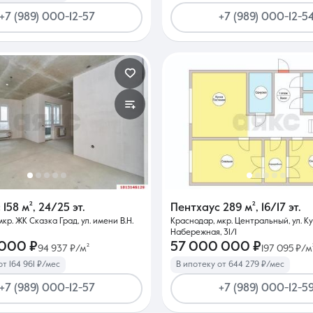
+7 (989) 000-12-57
+7 (989) 000-12-5
с
158 м²
,
24/25 эт.
Пентхаус
289 м²
,
16/17 эт.
кр. ЖК Сказка Град, ул. имени В.Н.
Краснодар, мкр. Центральный, ул. К
Набережная, 31/1
 000 ₽
57 000 000 ₽
94 937 ₽/м²
197 095 ₽/м
от 164 961 ₽/мес
В ипотеку от 644 279 ₽/мес
+7 (989) 000-12-57
+7 (989) 000-12-5