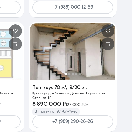
4
+7 (989) 000-12-59
Пентхаус
70 м²
,
19/20 эт.
убанская
Краснодар, ж/м имени Демьяна Бедного, ул.
Степная, 1/1
8 890 000 ₽
²
127 000 ₽/м²
В ипотеку от 97 767 ₽/мес
9
+7 (989) 290-26-26