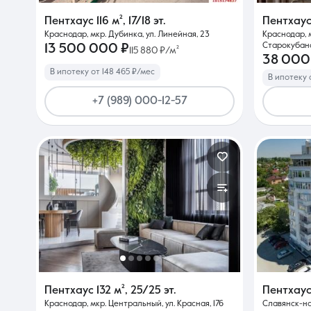
Пентхаус
116 м²
,
17/18 эт.
Пентхау
Краснодар, мкр. Дубинка, ул. Линейная, 23
Краснодар, 
О компании
Старокубанс
13 500 000 ₽
115 880 ₽/м²
38 000
В ипотеку от 148 465 ₽/мес
В ипотеку 
+7 (989) 000-12-57
Пентхаус
132 м²
,
25/25 эт.
Пентхау
Краснодар, мкр. Центральный, ул. Красная, 176
Славянск-на