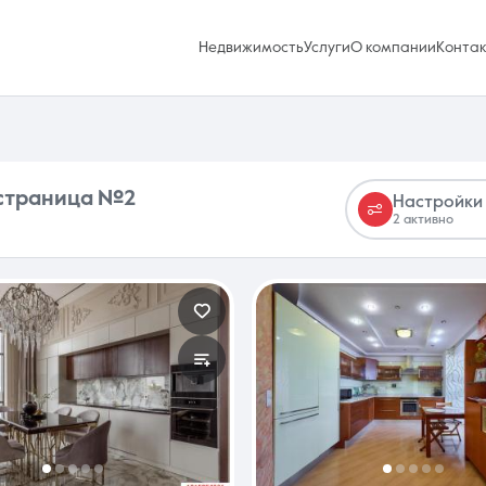
Недвижимость
Услуги
О компании
Конта
— страница №2
Настройки
2 активно
Избранное
0 объявлений
Услуги