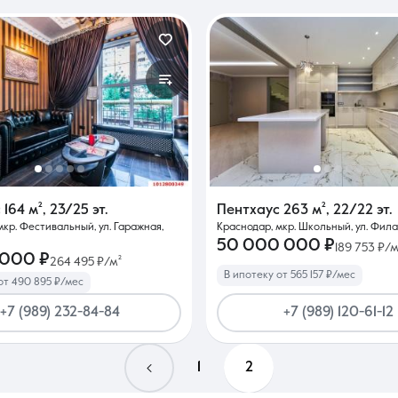
с
164 м²
,
23/25 эт.
Пентхаус
263 м²
,
22/22 эт.
мкр. Фестивальный, ул. Гаражная,
Краснодар, мкр. Школьный, ул. Фила
50 000 000 ₽
189 753 ₽/м
 000 ₽
264 495 ₽/м²
В ипотеку от 565 157 ₽/мес
от 490 895 ₽/мес
+7 (989) 232-84-84
+7 (989) 120-61-12
1
2