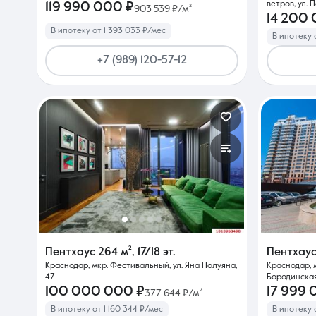
ветров, ул. 
119 990 000 ₽
903 539 ₽/м²
14 200
В ипотеку от 1 393 033 ₽/мес
В ипотеку 
+7 (989) 120-57-12
Пентхаус
264 м²
,
17/18 эт.
Пентхау
Краснодар, мкр. Фестивальный, ул. Яна Полуяна,
Краснодар, 
47
Бородинская,
100 000 000 ₽
17 999 
377 644 ₽/м²
В ипотеку от 1 160 344 ₽/мес
В ипотеку 