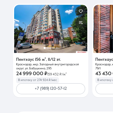
Пентхаус
156 м²
,
11/12 эт.
Пентхау
Краснодар, мкр. Западный внутригородской
Краснодар, 
округ, ул. Бабушкина, 295
79/1
24 999 000 ₽
43 430
159 432 ₽/м²
В ипотеку от 274 924 ₽/мес
В ипотеку 
+7 (989) 120-57-12