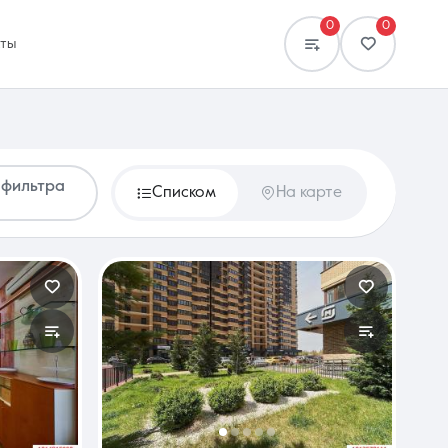
0
0
кты
 фильтра
Списком
На карте
Сравнение
0 объявлений