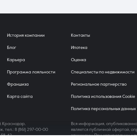
История компании
Контакты
Блог
Ипотека
Карьера
Оценка
Программа лояльности
Специалисты по недвижимости
Франшиза
Региональное партнерство
Карта сайта
Политика использования Cookie
Политика персональных данных
, Краснодар,
Вся информация, опубликованна
аж,
тел.: 8 (861) 297-00-00
является публичной офертой, оп
4-58-42
защищены. При копировании ма