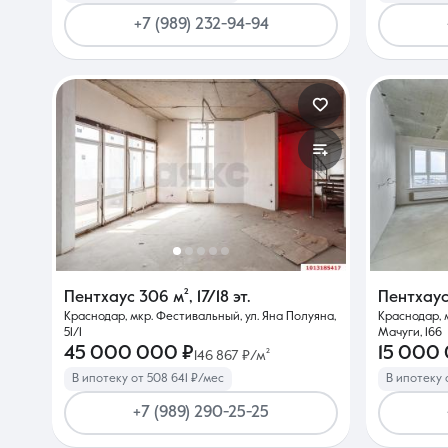
+7 (989) 232-94-94
Пентхаус
306 м²
,
17/18 эт.
Пентхау
Краснодар, мкр. Фестивальный, ул. Яна Полуяна,
Краснодар, м
51/1
Мачуги, 166
45 000 000 ₽
15 000
146 867 ₽/м²
В ипотеку от 508 641 ₽/мес
В ипотеку 
+7 (989) 290-25-25