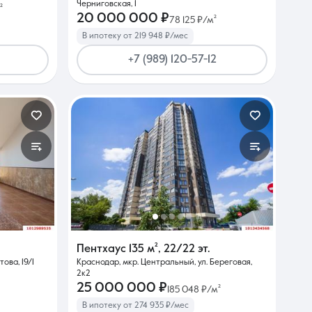
Черниговская, 1
²
20 000 000 ₽
78 125 ₽/м²
В ипотеку от 219 948 ₽/мес
+7 (989) 120-57-12
Пентхаус
135 м²
,
22/22 эт.
ова, 19/1
Краснодар, мкр. Центральный, ул. Береговая,
2к2
25 000 000 ₽
185 048 ₽/м²
В ипотеку от 274 935 ₽/мес