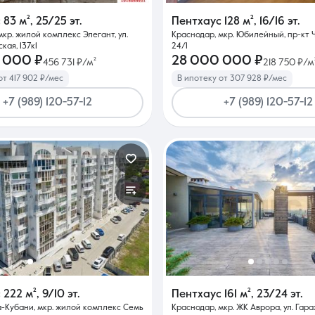
с
83 м²
,
25/25 эт.
Пентхаус
128 м²
,
16/16 эт.
мкр. жилой комплекс Элегант, ул.
Краснодар, мкр. Юбилейный, пр-кт 
Контакты
кая, 137к1
24/1
 000 ₽
28 000 000 ₽
456 731 ₽/м²
218 750 ₽/м
от 417 902 ₽/мес
В ипотеку от 307 928 ₽/мес
+7 (989) 120-57-12
+7 (989) 120-57-12
8 (861) 297-00-00
Ежедневно с 08:30 до 20:00
с
222 м²
,
9/10 эт.
Пентхаус
161 м²
,
23/24 эт.
-Кубани, мкр. жилой комплекс Семь
Краснодар, мкр. ЖК Аврора, ул. Гара