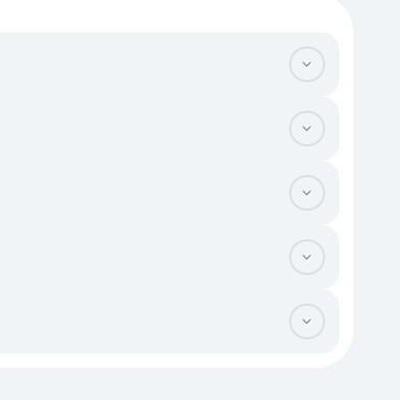
ыми считаются варианты с панорамным обзором на 270 или 360
нерных систем. Важно убедиться, что лифт доходит до верхнего
рытий — это критично, если планируется установка тяжелых
над вашей территорией. Также проверьте наличие независимой
лла или возможности установки настоящего дровяного камина.
урными решениями и панорамным остеклением «в пол» всегда
ний и открытых террас. Важно убедиться, что эксплуатируемая
щей компании по нагрузкам на инженерные сети. На локальном
оличество подобных лотов в регионе строго ограничено. Это
мфорта жизни на высоте перед принятием решения о владении.
ьств и забот о ремонте кровли.