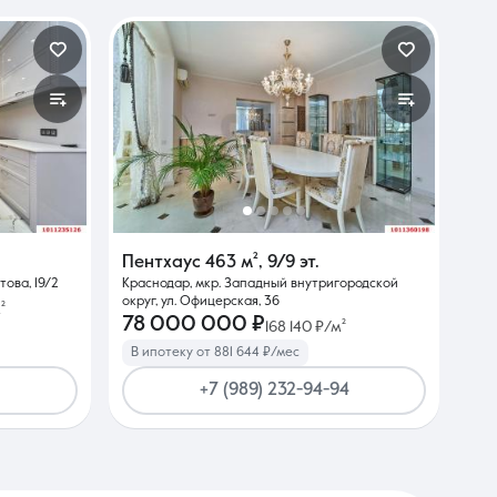
Пентхаус
463 м²
,
9/9 эт.
това, 19/2
Краснодар, мкр. Западный внутригородской
округ, ул. Офицерская, 36
²
78 000 000 ₽
168 140 ₽/м²
В ипотеку от 881 644 ₽/мес
+7 (989) 232-94-94