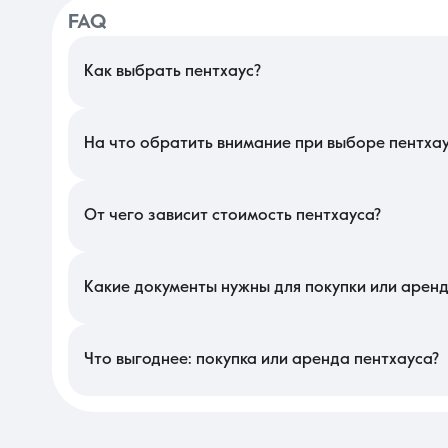
FAQ
Как выбрать пентхаус?
В Краснодаре выбор такого объекта стоит начать с оценки в
градусов, открывающим вид на исторический центр или русло р
уровня, а доступ на этаж ограничен для посторонних лиц сист
На что обратить внимание при выборе пентха
Особое внимание уделите качеству гидроизоляции террасы 
элементов вроде джакузи или создание зимнего сада. Важно 
системы вентиляции, отделенной от общих шахт дома, и качест
От чего зависит стоимость пентхауса?
Цена в этом сегменте формируется исходя из эксклюзивности
Существенное влияние оказывает коэффициент террасы и ур
оцениваются значительно выше стандартных многоуровневых к
Какие документы нужны для покупки или аренд
Для оформления сделки требуется расширенная выписка из ЕГР
кровля является законной частью жилой площади, а не общим
рынке также запрашиваются документы, подтверждающие отсу
Что выгоднее: покупка или аренда пентхауса?
Приобретение такой недвижимости целесообразно для тех, к
позволяет создать индивидуальный дизайн-проект и полность
В этом сегменте аренда дает возможность пользоваться всеми