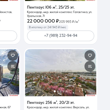
Пентхаус
106 м²
,
25/25 эт.
Чекистов,
Краснодар, мкр. жилой комплекс Галактика, ул.
Уральская, 71
22 000 000 ₽
²
205 993 ₽/м²
В ипотеку от 241 943 ₽/мес
+7 (989) 232-94-94
Пентхаус
256 м²
,
20/21 эт.
жная, 67
Краснодар, мкр. жилой комплекс Версаль, ул.