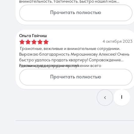
внимательность, тактичность. Быстро нашел нам
покупателя на квартиру и оформили сделку, спасибо!!
Прочитать полностью
Ольга Гайчиш
4 октября 2023
Грамотные, вежливые и внимательные сотрудники.
Выражаю благодарность Мирошникову Алексею! Очень
быстро удалось продать квартиру! Сопровождение
сделки и поддержка на протяжении всего
Рекомендую к сотрудничеству!
сотрудничества! Большое спасибо! Планирую
Прочитать полностью
обратиться по вопросу покупки жилья. Уверена, всё
будет на высшем уровне.
1