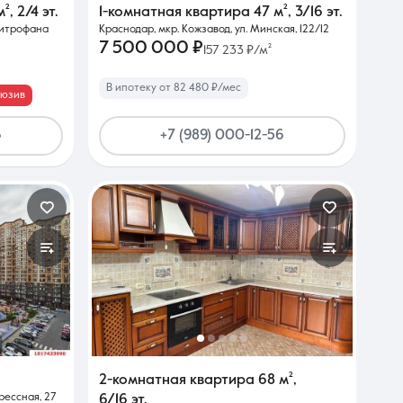
м²
,
2/4 эт.
1-комнатная квартира
47 м²
,
3/16 эт.
Митрофана
Краснодар, мкр. Кожзавод, ул. Минская, 122/12
7 500 000 ₽
157 233 ₽/м²
В ипотеку от 82 480 ₽/мес
люзив
6
+7 (989) 000-12-56
2-комнатная квартира
68 м²
,
рессная, 27
6/16 эт.