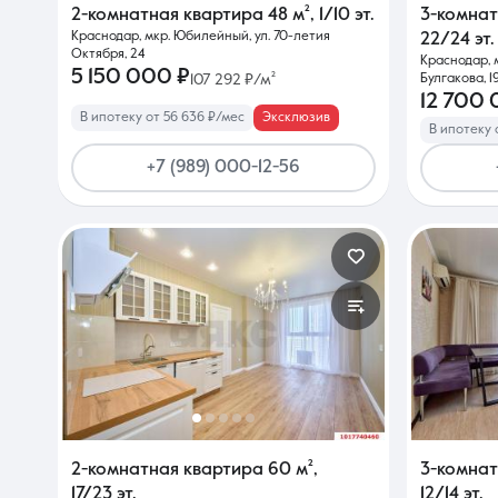
2-комнатная квартира
48 м²
,
1/10 эт.
3-комна
Краснодар, мкр. Юбилейный, ул. 70-летия
22/24 эт.
Октября, 24
Краснодар, м
5 150 000 ₽
107 292 ₽/м²
Булгакова, 1
12 700 
В ипотеку от 56 636 ₽/мес
Эксклюзив
В ипотеку 
+7 (989) 000-12-56
2-комнатная квартира
60 м²
,
3-комна
17/23 эт.
12/14 эт.