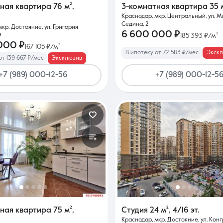
тная квартира
76 м²
,
3-комнатная квартира
35 
Краснодар, мкр. Центральный, ул. 
Седина, 2
кр. Достояние, ул. Григория
6 600 000 ₽
9
185 393 ₽/м²
000 ₽
167 105 ₽/м²
В ипотеку от 72 583 ₽/мес
Экск
от 139 667 ₽/мес
Эксклюзив
+7 (989) 000-12-56
+7 (989) 000-12-5
тная квартира
75 м²
,
Студия
24 м²
,
4/16 эт.
Краснодар, мкр. Достояние, ул. Конг