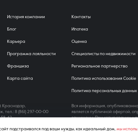
История компании
Контакты
Блог
Ипотека
Карьера
Оценка
Программа лояльности
Специалисты по недвижимости
Франшиза
Региональное партнерство
Карта сайта
Политика использования Cookie
Политика персональных данных
, Краснодар,
Вся информация, опубликованна
аж,
тел.: 8 (861) 297-00-00
является публичной офертой, оп
4-58-42
защищены. При копировании ма
ш сайт подстраивался под ваши нужды, как идеальный дом,
мы исполь