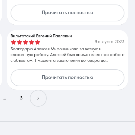
нашей квартиры и мы вышли на сделку. Рекомендую!
Прочитать полностью
Вильготский Евгений Павлович
9 августа 2023
Благодарю Алексея Мирошникова за четкую и
слаженную работу. Алексей был внимателен при работе
с объектом. Т момента заключения договора до
заключения договора с покупателем прошло несколько
дней. Алексей всегда был на связи, подробно отвечал на
Прочитать полностью
вопросы, информировал обо всех процесса сделки.
Крайне приятно и мило было общаться. С удовольствием
обратимся еще в будущем
...
3