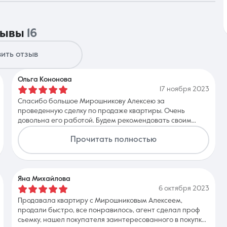
тзывы
16
Контакты
ить отзыв
Ольга Кононова
17 ноября 2023
Спасибо большое Мирошникову Алексею за
8 (861) 297-00-00
проведенную сделку по продаже квартиры. Очень
довольна его работой. Будем рекомендовать своим
Ежедневно с 08:30 до 20:00
друзьям и знакомым.
Прочитать полностью
Яна Михайлова
6 октября 2023
Продавала квартиру с Мирошниковым Алексеем,
продали быстро, все понравилось, агент сделал проф
сьемку, нашел покупателя заинтересованного в покупке