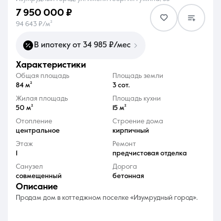
7 950 000 ₽
94 643 ₽/м²
В ипотеку от 34 985 ₽/мес
характеристики
8 (861) 297-00-00
Общая площадь
Площадь земли
Ежедневно с 08:30 до 20:00
84 м²
3 сот.
Жилая площадь
Площадь кухни
50 м²
15 м²
Отопление
Строение дома
центральное
кирпичный
Этаж
Ремонт
1
предчистовая отделка
Санузел
Дорога
совмещенный
бетонная
описание
Продам дом в коттеджном поселке «Изумрудный город».