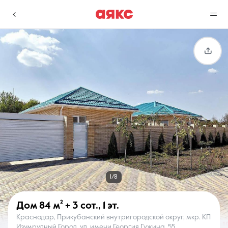
г. Краснодар
Избранное
Сравнение
0 объявлений
0 объявлений
Недвижимость
Услуги
1/8
Дом
84 м²
+ 3 сот.
,
1 эт.
Краснодар, Прикубанский внутригородской округ, мкр. КП
О компании
Контакты
Изумрудный Город, ул. имени Георгия Гужина, 55