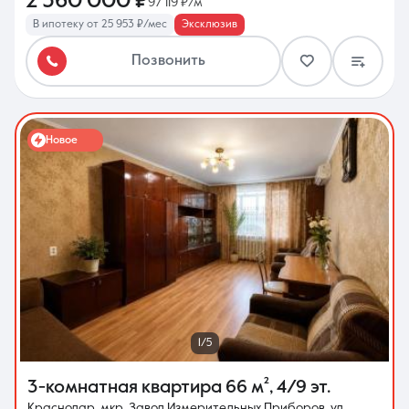
2 360 000 ₽
97 119 ₽/м²
В ипотеку от 25 953 ₽/мес
Эксклюзив
Позвонить
Новое
1/5
3-комнатная квартира
66 м²
,
4/9 эт.
Краснодар, мкр. Завод Измерительных Приборов, ул.