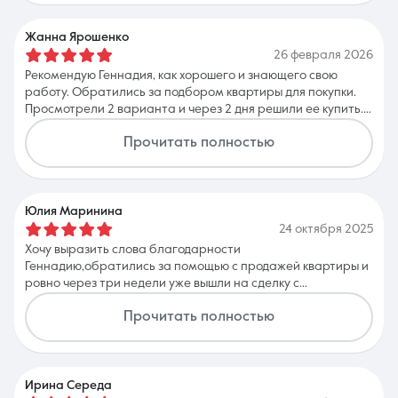
Жанна Ярошенко
26 февраля 2026
Рекомендую Геннадия, как хорошего и знающего свою
работу. Обратились за подбором квартиры для покупки.
Просмотрели 2 варианта и через 2 дня решили ее купить.
На любой вопрос отвечал в любое время , во время
Прочитать полностью
проведения ипотеки находился рядом и во всем помогал,
спасибо большое 🙏
Юлия Маринина
24 октября 2025
Хочу выразить слова благодарности
Геннадию,обратились за помощью с продажей квартиры и
ровно через три недели уже вышли на сделку с
покупателями, Вот это,я называю,
Прочитать полностью
клиентоориентированность. Сделка прошла достаточно
быстро,Геннадий помог в сборе документации за что
отдельное Спасибо !Будем обращаться и по другим
объектам,а также рекомендовать друзьям!
Ирина Середа