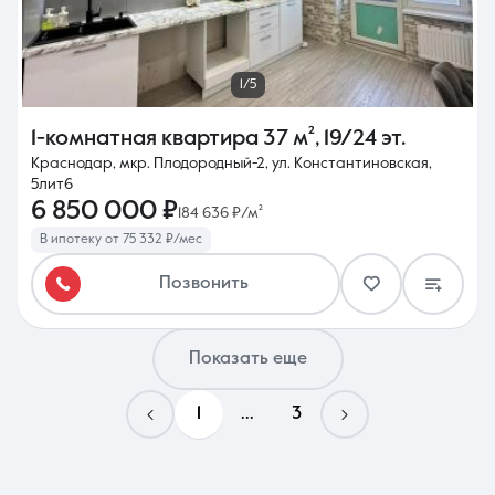
1/5
1-комнатная квартира
37 м²
,
19/24 эт.
Краснодар, мкр. Плодородный-2, ул. Константиновская,
5лит6
6 850 000 ₽
184 636 ₽/м²
В ипотеку от 75 332 ₽/мес
Позвонить
Показать еще
1
...
3