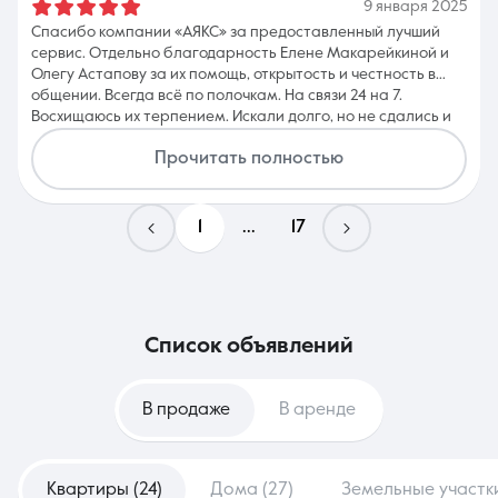
9 января 2025
Спасибо компании «АЯКС» за предоставленный лучший
сервис. Отдельно благодарность Елене Макарейкиной и
Олегу Астапову за их помощь, открытость и честность в
общении. Всегда всё по полочкам. На связи 24 на 7.
Восхищаюсь их терпением. Искали долго, но не сдались и
выполнили поставленную задачу. Сомневался до
Прочитать полностью
последнего момента, что сможем отыскать что надо, но
всё-таки удалось. Спасибо вам огромное. С вами я готов
идти дальше.
1
...
17
список объявлений
В продаже
В аренде
Квартиры (24)
Дома (27)
Земельные участки