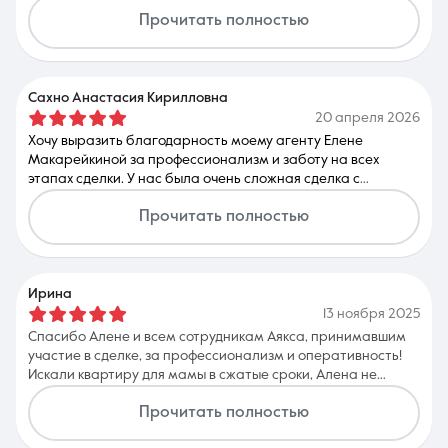
специалист. Все этики были чётко организованы. Спасибо
Прочитать полностью
за честный человеческий подход.
Сахно Анастасия Кирилловна
20 апреля 2026
Хочу выразить благодарность моему агенту Елене
Макарейкиной за профессионализм и заботу на всех
этапах сделки. У нас была очень сложная сделка с
ипотекой, но благодаря опыту агента все завершилось как
Прочитать полностью
положено. Отдельно хочу подчеркнуть надёжность,
стрессоустойчивость и позитивный настрой Елены
Андреевны. Поэтому однозначно рекомендую Елену как
специалиста по подбору недвижимости, как
переговорщика и специалиста по сложным ипотечным
Ирина
сделкам. Спасибо за чистоту, безопасность, а главное за
13 ноября 2025
результат!
Спасибо Алене и всем сотрудникам Аякса, принимавшим
участие в сделке, за профессионализм и оперативность!
Искали квартиру для мамы в сжатые сроки, Алена не
только быстро подобрала несколько отличных вариантов,
Прочитать полностью
но и договорилась о просмотре в удобное время. Сделка
прошла легко и без проблем, а наша мама стала