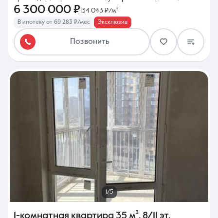
6 300 000 ₽
134 043 ₽/м²
В ипотеку от 69 283 ₽/мес
Эксклюзив
Позвонить
1/5
1-комнатная квартира
35 м²
,
8/11 эт.