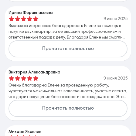
счастливым обладателем квартиры, которая полностью
соответствует нашим пожеланиям ! Рекомендую всем, кто
ищет жильё без стресса, нашего уже семейного риэлтора
Ирина Феровнисовна
Алену, с которой без проблем куплена 3-я квартира и
9 июня 2025
конечно же компанию Аякс, при помощи которой сделки
Выражаю искреннюю благодарность Елене за помощь в
совершаются быстро, честно и надежно!
покупке двух квартир, за ее высокий профессионализм и
ответственный подход к делу. Благодаря Елене мы смогли
найти именно то, что искали и планировали приобрести.
Прочитать полностью
Елена сработала четко, быстро, без суеты! Елена, спасибо
за вашу внимательность и советы. Также хочу
поблагодарить всю команду Аякс, за отлично слаженную
работу!
Виктория Александровна
9 июня 2025
Очень благодарна Елене за проведенную работу,
чувствуется максимальная вовлеченность, участие агента,
что дарит ощущение безопасности на каждом этапе. Это
втрорая сделка, проведенная под чутким руководством
Прочитать полностью
Елены, и уверена, не последняя, данного специалиста
рекомендую всем своим знакомым.
Михаил Яковлев