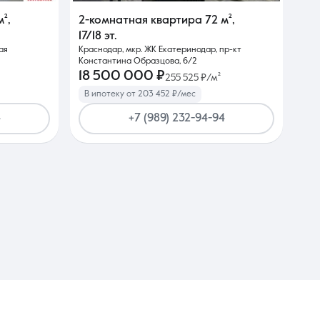
м²
,
2-комнатная квартира
72 м²
,
17/18 эт.
ая
Краснодар, мкр. ЖК Екатеринодар, пр-кт
Константина Образцова, 6/2
18 500 000 ₽
255 525 ₽/м²
В ипотеку от 203 452 ₽/мес
4
+7 (989) 232-94-94