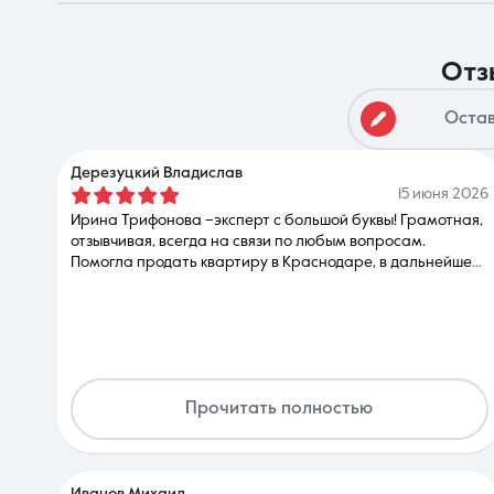
от
О компании
Остав
Дерезуцкий Владислав
15 июня 2026
Ирина Трифонова –эксперт с большой буквы! Грамотная,
отзывчивая, всегда на связи по любым вопросам.
Помогла продать квартиру в Краснодаре, в дальнейшем
буду обращаться только к ней. РЕКОМЕНДУЮ ВСЕМ!!!
Прочитать полностью
Иванов Михаил