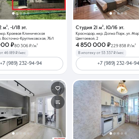
2 м²
,
-1/18 эт.
Студия
21 м²
,
10/16 эт.
мкр. Краевая Клиническая
Краснодар, мкр. Догма Парк, ул. Ма
. Восточно-Кругликовская, 76/1
Цветаевой, 2
000 ₽
4 850 000 ₽
80 306 ₽/м²
229 858 ₽/м²
от 46 189 ₽/мес
В ипотеку от 53 337 ₽/мес
+7 (989) 232-94-94
+7 (989) 232-94-9