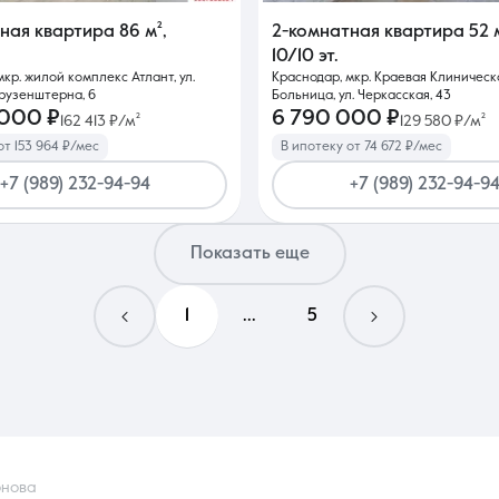
тная квартира
86 м²
,
2-комнатная квартира
52 
10/10 эт.
кр. жилой комплекс Атлант, ул.
Краснодар, мкр. Краевая Клиническ
рузенштерна, 6
Больница, ул. Черкасская, 43
 000 ₽
6 790 000 ₽
162 413 ₽/м²
129 580 ₽/м²
от 153 964 ₽/мес
В ипотеку от 74 672 ₽/мес
+7 (989) 232-94-94
+7 (989) 232-94-9
Показать еще
1
...
5
онова