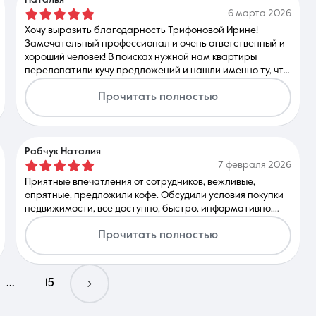
6 марта 2026
Хочу выразить благодарность Трифоновой Ирине!
Замечательный профессионал и очень ответственный и
хороший человек! В поисках нужной нам квартиры
перелопатили кучу предложений и нашли именно ту, что
нужно!!! При этом Ирина всегда энергична. Большое
Прочитать полностью
спасибо за вашу помощь!!
Рабчук Наталия
7 февраля 2026
Приятные впечатления от сотрудников, вежливые,
опрятные, предложили кофе. Обсудили условия покупки
недвижимости, все доступно, быстро, информативно.
Очень понравилось, надеюсь скоро приобрету
Прочитать полностью
желаемое, а моим агентом была Ирина Трифонова,
очень рекомендую!
...
15