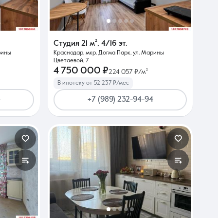
Студия
21 м²
,
4/16 эт.
рины
Краснодар, мкр. Догма Парк, ул. Марины
Цветаевой, 7
4 750 000 ₽
224 057 ₽/м²
В ипотеку от 52 237 ₽/мес
4
+7 (989) 232-94-94