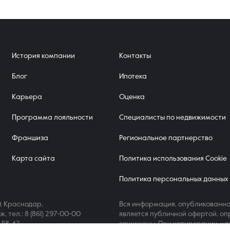
История компании
Контакты
Блог
Ипотека
Карьера
Оценка
Программа лояльности
Специалисты по недвижимости
Франшиза
Региональное партнерство
Карта сайта
Политика использования Cookie
Политика персональных данных
, Краснодар,
Вся информация, опубликованна
аж,
тел.: 8 (861) 297-00-00
является публичной офертой, оп
4-58-42
защищены. При копировании ма