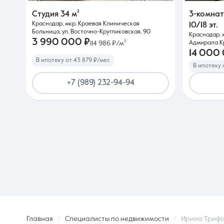
Студия
34 м²
3-комна
Краснодар, мкр. Краевая Клиническая
10/18 эт.
Больница, ул. Восточно-Кругликовская, 90
Краснодар, м
3 990 000 ₽
114 986 ₽/м²
Адмирала К
14 000
В ипотеку от 43 879 ₽/мес
В ипотеку 
+7 (989) 232-94-94
Главная
Специалисты по недвижимости
Ирина Триф