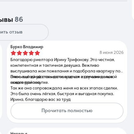
зывы
86
Контакты
ить отзыв
Бурко Владимир
8 июня 2026
Благодарю риелтора Ирину Трифонову. Это честная,
8 (861) 297-00-00
компетентная и тактичная девушка. Вежливо
выслушивала мои пожелания и подобрала квартиру по
Ежедневно с 08:30 до 20:00
очень выгодной стоимости, в одном из лучших домов
Плюс ещё ей удалось договориться о дополнительной
нового района.
скидке при покупке.
Так же она сопровождала меня на всех этапах сделки.
Это была очень лёгкая, быстрая и выгодная покупка.
Ирина, благодарю вас за труд
Прочитать полностью
Наталья