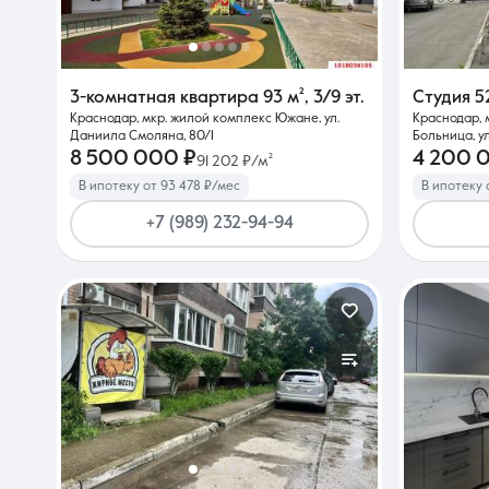
3-комнатная квартира
93 м²
,
3/9 эт.
Студия
5
Краснодар, мкр. жилой комплекс Южане, ул.
Краснодар, 
Даниила Смоляна, 80/1
Больница, ул
8 500 000 ₽
4 200 
91 202 ₽/м²
В ипотеку от 93 478 ₽/мес
В ипотеку 
+7 (989) 232-94-94