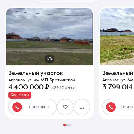
1/5
Земельный участок
Земельный
Агроном, ул. им. М.П. Братчиковой
Агроном, ул. Мо
4 400 000 ₽
3 799 014
542 540 ₽/сот.
Эксклюзив
Позвонить
Позво