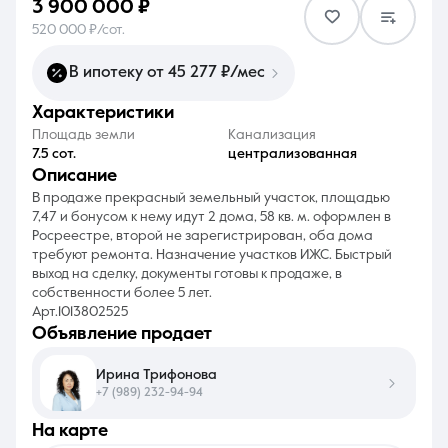
3 900 000 ₽
520 000 ₽/сот.
В ипотеку от 45 277 ₽/мес
характеристики
8 (861) 297-00-00
Площадь земли
Канализация
7.5 сот.
централизованная
Ежедневно с 08:30 до 20:00
описание
В продаже прекрасный земельный участок, площадью
7,47 и бонусом к нему идут 2 дома, 58 кв. м. оформлен в
Росреестре, второй не зарегистрирован, оба дома
требуют ремонта. Назначение участков ИЖС. Быстрый
выход на сделку, документы готовы к продаже, в
собственности более 5 лет.
Арт.1013802525
объявление продает
Ирина Трифонова
+7 (989) 232-94-94
на карте