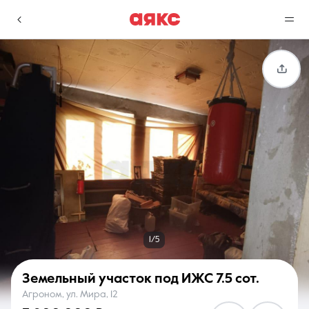
г. Краснодар
Избранное
Сравнение
0 объявлений
0 объявлений
Недвижимость
Услуги
1/5
Земельный участок под ИЖС
7.5 сот.
Агроном, ул. Мира, 12
О компании
Контакты