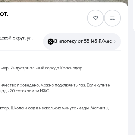
от.
Контакты
кой округ, ул.
В ипотеку от 55 145 ₽/мес
8 (861) 297-00-00
в мкр. Индустриальный города Краснодар.
Ежедневно с 08:30 до 20:00
ричество проведено, можно подключить газ. Если купите
щадь 20 соток земли ИЖС.
ктор. Школа и сад в нескольких минутах езды, Магниты,