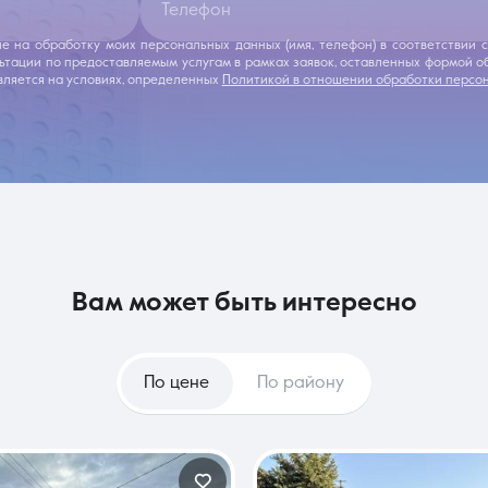
Телефон
ие на обработку моих персональных данных (имя, телефон) в соответствии
льтации по предоставляемым услугам в рамках заявок, оставленных формой 
ляется на условиях, определенных
Политикой в отношении обработки персо
вам может быть интересно
По цене
По району