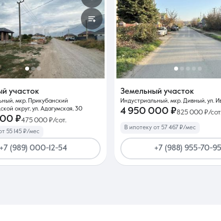
ый участок
Земельный участок
ный, мкр. Прикубанский
Индустриальный, мкр. Дивный, ул. И
кой округ, ул. Адагумская, 30
4 950 000 ₽
825 000 ₽/сот
000 ₽
475 000 ₽/сот.
В ипотеку от 57 467 ₽/мес
от 55 145 ₽/мес
+7 (989) 000-12-54
+7 (988) 955-70-9