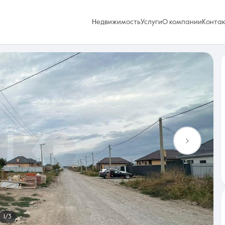
Недвижимость
Услуги
О компании
Конта
Избранное
0 объявлений
Услуги
1/3