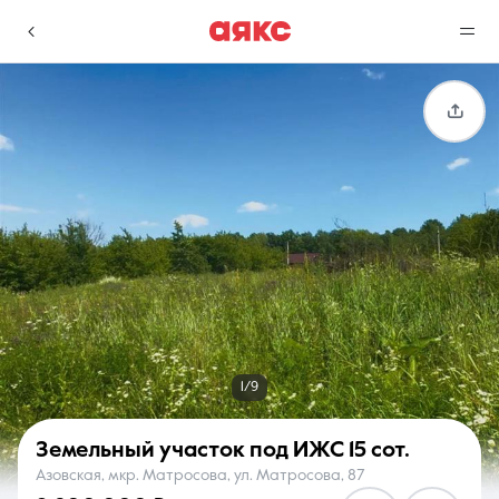
г. Краснодар
Избранное
Сравнение
0 объявлений
0 объявлений
Недвижимость
Услуги
1/9
Земельный участок под ИЖС
15 сот.
Азовская, мкр. Матросова, ул. Матросова, 87
О компании
Контакты