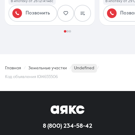
В ипотеку от 26 121 ₽/мес
В ипотеку от 29 
Позвонить
Позво
Главная
Земельные участки
Undefined
Код объявления 1014655506
8 (800) 234-58-42