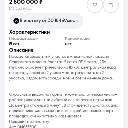
2 600 000 ₽
173 333 ₽/сот.
В ипотеку от 30 184 ₽/мес
характеристики
8 (861) 297-00-00
Площадь земли
Канализация
15 сот.
нет
Ежедневно с 08:30 до 20:00
описание
Продается земельный участок в живописной локации
Северского района. Участок 15 соток ЛПХ фасад 25м,
глубина 60м, электричество на 115 кВт, центральная вода
по фасаду выход на 2 улицы можно разделить на 2
участка, рядом есть соседи- новые современные дома.
С красивым видом на горы в тихом и экологически чистом
районе рядом чистый дубовый лес за лесом источники.
До центра станицы 5 минут . В станице есть школа, садик,
поликлиника, магазины, аптеки, строй магазины, спорт
площадка, очень активно развивается.
Подходит под ипотеку.
Арт.1014655506