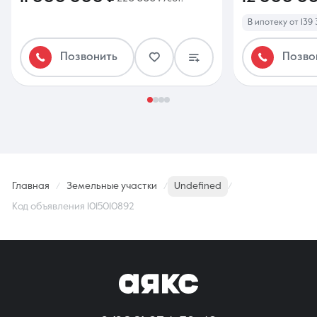
В ипотеку от 139 
Позвонить
Позво
Главная
Земельные участки
Undefined
Код объявления 1015010892