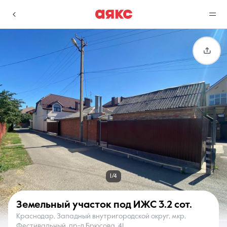
г. Краснодар
Избранное
Сравнение
0 объявлений
0 объявлений
Недвижимость
Услуги
1/4
Земельный участок под ИЖС
3.2 сот.
Краснодар, Западный внутригородской округ, мкр.
О компании
Контакты
Фестивальный, пр-д Брюсова, 41