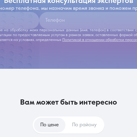
бесплатная консультация экспертов
 номер телефона, мы назначим время звонка и поможем п
Телефон
ие на обработку моих персональных данных (имя, телефон) в соответствии
льтации по предоставляемым услугам в рамках заявок, оставленных формой 
ляется на условиях, определенных
Политикой в отношении обработки персо
вам может быть интересно
По цене
По району