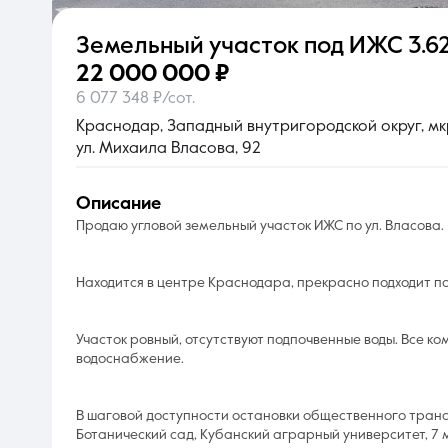
Земельный участок под ИЖС
3.62
О компании
22 000 000 ₽
6 077 348 ₽/сот.
Краснодар, Западный внутригородской округ, мк
ул. Михаила Власова, 92
описание
Продаю угловой земельный участок ИЖС по ул. Власова.
Находится в центре Краснодара, прекрасно подходит п
Участок ровный, отсутствуют подпочвенные воды. Все ко
водоснабжение.
В шаговой доступности остановки общественного трансп
Ботанический сад, Кубанский аграрный университет, 7 м