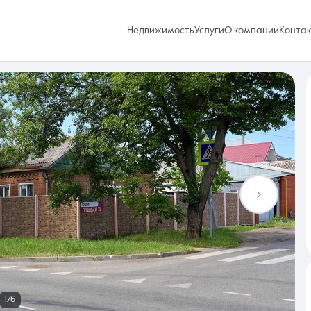
Недвижимость
Услуги
О компании
Конта
Избранное
0 объявлений
Услуги
1/6