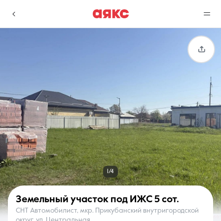
г. Краснодар
Избранное
Сравнение
0 объявлений
0 объявлений
Недвижимость
Услуги
1/4
Земельный участок под ИЖС
5 сот.
СНТ Автомобилист, мкр. Прикубанский внутригородской
О компании
Контакты
округ, ул. Центральная