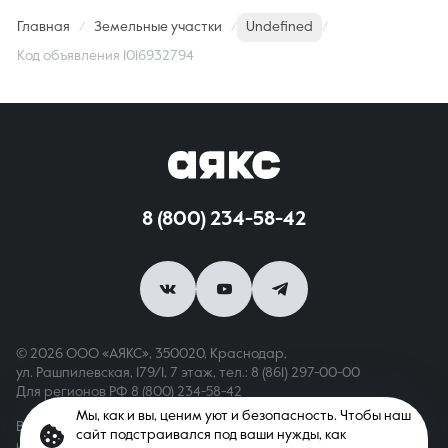
Главная
Земельные участки
Undefined
Код объявления 1016932794
8 (800) 234-58-42
© 2026 ООО «АЯКС», 350020, Краснодар,
ул. Рашпилевская, 179/1, 7 этаж,
тел.: 8 (861) 297-00-00
Для регионов РФ
8 (800) 234-58-42
Мы, как и вы, ценим уют и безопасность. Чтобы наш
Вся информация, опубликованная на сайте, носит только
сайт подстраивался под ваши нужды, как
информационный характер и не является публичной офертой,