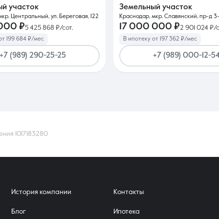
ый участок
Земельный участок
кр. Центральный, ул. Береговая, 122
Краснодар, мкр. Славянский, пр-д 3-
 000 ₽
17 000 000 ₽
5 425 868 ₽/сот.
2 901 024 ₽/с
от 199 684 ₽/мес
В ипотеку от 197 362 ₽/мес
+7 (989) 290-25-25
+7 (989) 000-12-5
ения 1017183280
История компании
Контакты
Блог
Ипотека