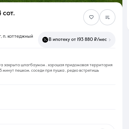
4 сот.
Контакты
, п. коттеджный
В ипотеку от 193 880 ₽/мес
8 (861) 297-00-00
ога закрыта шлагбаумом . хорошая придомовая территория
15 минут пешком. соседи пря пушка , редко встретишь
Ежедневно с 08:30 до 20:00