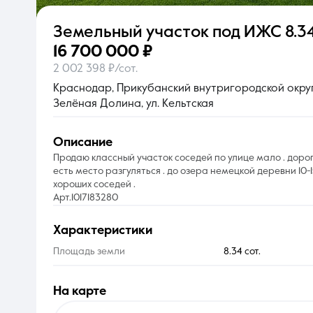
Земельный участок под ИЖС
8.3
О компании
16 700 000 ₽
2 002 398 ₽/сот.
Краснодар, Прикубанский внутригородской округ
Зелёная Долина, ул. Кельтская
описание
Продаю классный участок соседей по улице мало . дор
есть место разгуляться . до озера немецкой деревни 10-
хороших соседей .
Арт.1017183280
характеристики
Площадь земли
8.34 сот.
на карте