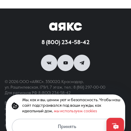
8 (800) 234-58-42
© 2026 ООО «АЯКС», 350020, Краснодар,
ул. Рашпилевская, 179/1, 7 этаж,
тел.: 8 (861) 297-00-00
Для регионов РФ
8 (800) 234-58-42
Мы, как и вы, ценим уют и безопасность. Чтобы наш
Вся информация, опубликованная на сайте, носит только
сайт подстраивался под ваши нужды, как
информационный характер и не является публичной офертой,
идеальный дом,
мы используем cookies
определяемой положениями ст. 437 ГК РФ. Все права
защищены. При копировании материалов с сайта
Связаться с агентом
гиперссылка обязательна
Принять