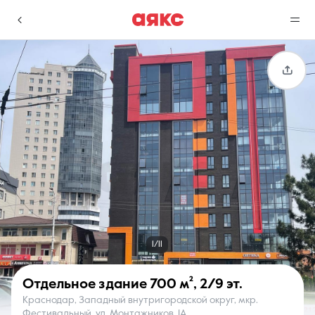
г. Краснодар
Избранное
Сравнение
0 объявлений
0 объявлений
Недвижимость
Услуги
1/11
Отдельное здание
700 м²
,
2/9 эт.
Краснодар, Западный внутригородской округ, мкр.
О компании
Контакты
Фестивальный, ул. Монтажников, 1А