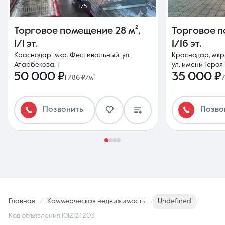
1/5
Торговое помещение
28 м²
,
Торговое 
1/1 эт.
1/16 эт.
Краснодар, мкр. Фестивальный, ул.
Краснодар, мкр.
Атарбекова, 1
ул. имени Героя 
50 000 ₽
35 000 ₽
1 786 ₽/м²
7
Позвонить
Позво
Главная
Коммерческая недвижимость
Undefined
Код объявления 1012124203