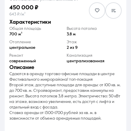
450 000 ₽
643 ₽/м²
характеристики
Общая площадь
Высота потолка
700 м²
3.8 м
8 (861) 297-00-00
Отопление
Этаж
центральное
2 из 9
Ежедневно с 08:30 до 20:00
Ремонт
Канализация
современный
централизованная
описание
Сдаются в аренду торгово-офисные площади в центре
Фестивального микрорайона! топ-локация
Второй этаж, доступные площади для аренды: от 100 кв. м.
до 700 кв. м. Стройвариант, предоставим каникулы на
ремонт. Высота потолков 3,8 метра. Электричество: 50 кВт
на этаже, возможно увеличение, есть доступ с лифта и
отдельный вход с фасада.
Ставка аренды от 1300-1700 рублей за кв. м. в
зависимости от объема арендуемых площадей.