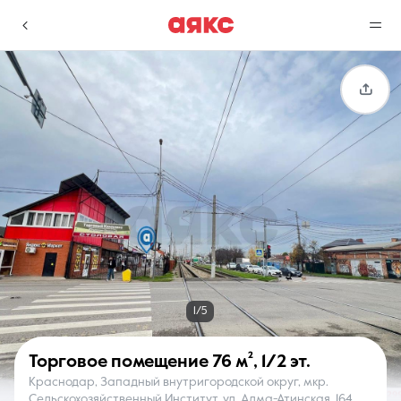
г. Краснодар
Избранное
Сравнение
0 объявлений
0 объявлений
Недвижимость
Услуги
1/5
Торговое помещение
76 м²
,
1/2 эт.
Краснодар, Западный внутригородской округ, мкр.
О компании
Контакты
Сельскохозяйственный Институт, ул. Алма-Атинская, 164