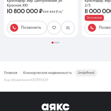
Краснодар, мкр. Центральный, ул.
Краснодар, мкр.
Красная, 100
2/3
10 800 000 ₽
11 000 00
444 444 ₽/м²
Эксклюзив
Позвонить
Позво
Главная
Коммерческая недвижимость
Undefined
Код объявления 1012993429