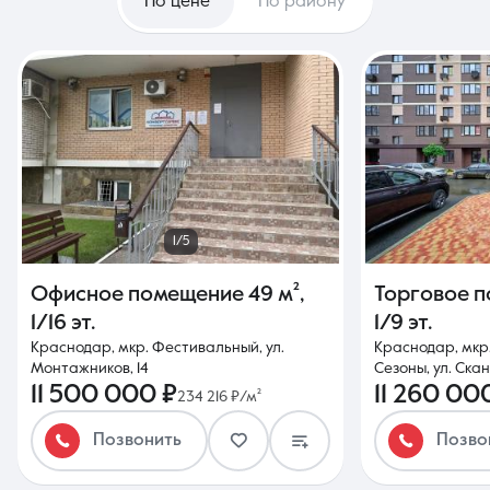
По цене
По району
1/5
Офисное помещение
49 м²
,
Торговое 
1/16 эт.
1/9 эт.
Краснодар, мкр. Фестивальный, ул.
Краснодар, мкр
Монтажников, 14
Сезоны, ул. Скан
11 500 000 ₽
11 260 00
234 216 ₽/м²
Позвонить
Позво