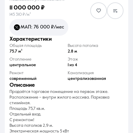
11 000 000 ₽
145 310 ₽/м²
МАП: 76 000 ₽/мес
характеристики
8 (861) 297-00-00
Общая площадь
Высота потолка
Ежедневно с 08:30 до 20:00
75.7 м²
2.8 м
Отопление
Этаж
центральное
1 из 4
Ремонт
Канализация
современный
централизованная
описание
Продаётся торговое помещение на первом этаже.
Расположение – внутри жилого массива. Парковка
стихийная.
Площадь 75,7 кв.м.
Отдельный вход.
С ремонтом!
Высота потолков 2,9 м.
Электрическая мощность 5 кВт