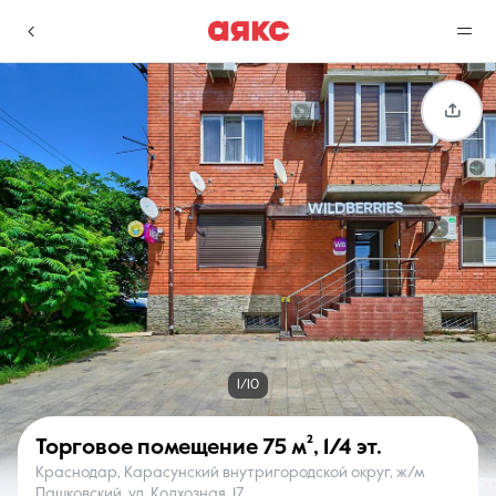
г. Краснодар
Избранное
Сравнение
0 объявлений
0 объявлений
Недвижимость
Услуги
1/10
Торговое помещение
75 м²
,
1/4 эт.
Краснодар, Карасунский внутригородской округ, ж/м
О компании
Контакты
Пашковский, ул. Колхозная, 17