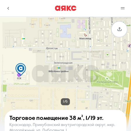
г. Краснодар
Избранное
Сравнение
0 объявлений
0 объявлений
Недвижимость
Услуги
1/6
Торговое помещение
38 м²
,
1/19 эт.
Краснодар, Прикубанский внутригородской округ, мкр.
О компании
Контакты
Молодёжный, ул. Дубравная, 1