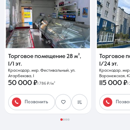
1/5
Торговое помещение
28 м²
,
Торговое 
1/1 эт.
1/24 эт.
Краснодар, мкр. Фестивальный, ул.
Краснодар, мкр.
Атарбекова, 1
Воронежская, 4
50 000 ₽
115 000 ₽
1 786 ₽/м²
1
Позвонить
Позво