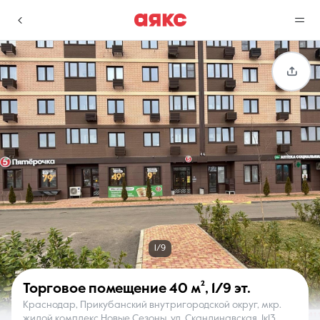
г. Краснодар
Избранное
Сравнение
0 объявлений
0 объявлений
Недвижимость
Услуги
1/9
Торговое помещение
40 м²
,
1/9 эт.
Краснодар, Прикубанский внутригородской округ, мкр.
О компании
Контакты
жилой комплекс Новые Сезоны, ул. Скандинавская, 1к13