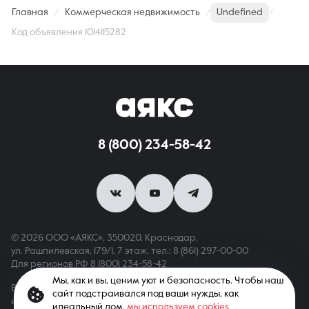
Главная
Коммерческая недвижимость
Undefined
Код объявления 1014115282
8 (800) 234-58-42
© 2026 ООО «АЯКС», 350020, Краснодар,
ул. Рашпилевская, 179/1, 7 этаж,
тел.: 8 (861) 297-00-00
Для регионов РФ
8 (800) 234-58-42
Мы, как и вы, ценим уют и безопасность. Чтобы наш
Вся информация, опубликованная на сайте, носит только
сайт подстраивался под ваши нужды, как
информационный характер и не является публичной офертой,
идеальный дом,
мы используем cookies