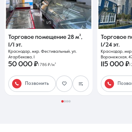
1/5
Торговое помещение
28 м²
,
Торговое 
1/1 эт.
1/24 эт.
Краснодар, мкр. Фестивальный, ул.
Краснодар, мкр.
Атарбекова, 1
Воронежская, 4
50 000 ₽
115 000 ₽
1 786 ₽/м²
1
Позвонить
Позво