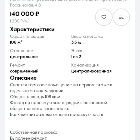
Российская, 418
140 000 ₽
1 296 ₽/м²
характеристики
Общая площадь
Высота потолка
8 (861) 297-00-00
108 м²
3.5 м
Отопление
Этаж
Ежедневно с 08:30 до 20:00
центральное
1 из 2
Ремонт
Канализация
современный
централизованная
описание
Сдается торговое помещение на первом этаже в
отдельно стоящем здании.
Общая площадь 108 кв.м.
Фасад на проезжую часть, рядом с остановкой
общественного транспорта.
Большие витражные окна на проезжую часть
Собственная парковка.
Выполнен ремонт.