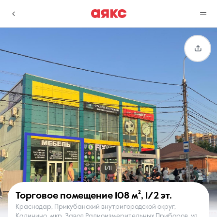
г. Краснодар
Избранное
Сравнение
0 объявлений
0 объявлений
Недвижимость
Услуги
1/11
Торговое помещение
108 м²
,
1/2 эт.
Краснодар, Прикубанский внутригородской округ,
О компании
Контакты
Калинино, мкр. Завод Радиоизмерительных Приборов, ул.