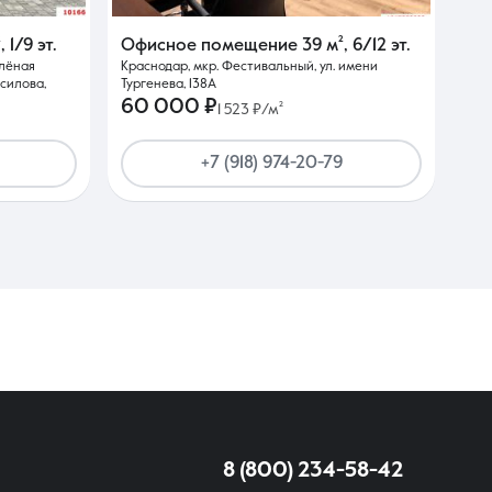
²
,
1/9 эт.
Офисное помещение
39 м²
,
6/12 эт.
елёная
Краснодар, мкр. Фестивальный, ул. имени
силова,
Тургенева, 138А
60 000 ₽
1 523 ₽/м²
+7 (918) 974-20-79
8 (800) 234-58-42