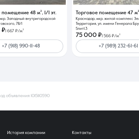
е помещение
48 м²
,
1/1 эт.
Торговое помещение
47 м
мкр. Западный внутригородской
Краснодар, мкр. жилой комплекс З
товского, 78/1
Территория, ул. имени Генерала Бру
5лит1.3
 ₽
1 667 ₽/м²
75 000 ₽
1 566 ₽/м²
+7 (918) 990-11-48
+7 (989) 232-61-61
од объявления 1015110590
История компании
Контакты