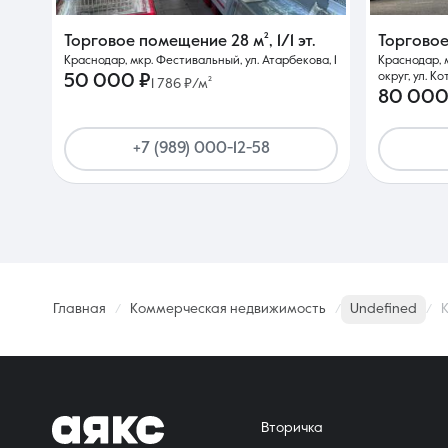
Торговое помещение
28 м²
,
1/1 эт.
Торгово
Краснодар, мкр. Фестивальный, ул. Атарбекова, 1
Краснодар, 
округ, ул. Ко
50 000 ₽
1 786 ₽/м²
80 000
+7 (989) 000-12-58
Главная
Коммерческая недвижимость
Undefined
К
Вторичка