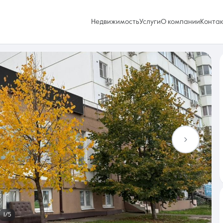
Недвижимость
Услуги
О компании
Конта
Избранное
0 объявлений
Услуги
1/5