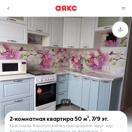
г. Краснодар
Избранное
Сравнение
0 объявлений
0 объявлений
Недвижимость
Услуги
1/14
2-комнатная квартира
50 м²
,
7/9 эт.
Краснодар, Карасунский внутригородской округ, мкр.
О компании
Контакты
Хлопчато-бумажный Комбинат, ул. Алтайская, 2