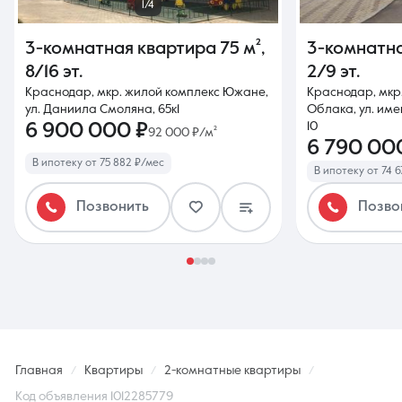
1/4
3-комнатная квартира
75 м²
,
3-комнатн
8/16 эт.
2/9 эт.
Краснодар, мкр. жилой комплекс Южане,
Краснодар, мкр
ул. Даниила Смоляна, 65к1
Облака, ул. им
6 900 000 ₽
10
92 000 ₽/м²
6 790 00
В ипотеку от 75 882 ₽/мес
В ипотеку от 74 
Позвонить
Позво
Главная
Квартиры
2-комнатные квартиры
Код объявления 1012285779