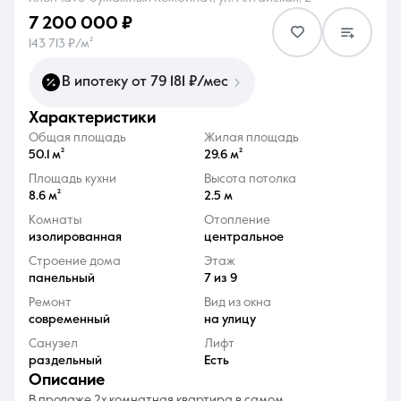
7 200 000 ₽
143 713 ₽/м²
В ипотеку от 79 181 ₽/мес
характеристики
8 (861) 297-00-00
Общая площадь
Жилая площадь
Ежедневно с 08:30 до 20:00
50.1 м²
29.6 м²
Площадь кухни
Высота потолка
8.6 м²
2.5 м
Комнаты
Отопление
изолированная
центральное
Строение дома
Этаж
панельный
7 из 9
Ремонт
Вид из окна
современный
на улицу
Санузел
Лифт
раздельный
Есть
описание
В продаже 2х комнатная квартира в самом