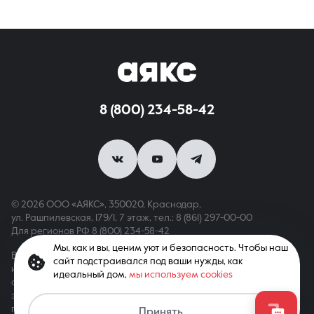
8 (800) 234-58-42
© 2026 ООО «АЯКС», 350020, Краснодар,
ул. Рашпилевская, 179/1, 7 этаж,
тел.: 8 (861) 297-00-00
Для регионов РФ
8 (800) 234-58-42
Мы, как и вы, ценим уют и безопасность. Чтобы наш
Вся информация, опубликованная на сайте, носит только
сайт подстраивался под ваши нужды, как
информационный характер и не является публичной офертой,
идеальный дом,
мы используем cookies
определяемой положениями ст. 437 ГК РФ. Все права
защищены. При копировании материалов с сайта
Связаться с агентом
гиперссылка обязательна
Принять