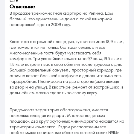
Есть
описание
В продаже трёхкомнатная квартира на Репина. Дом
блочный, это единственные дома с такой шикарной
планировкой, сдан в 2009 году.
Квартира с огромной площадью, кухня-гостиная 18,9 кв. м ,
где поместятся не только большая семья, а и все
многочисленные гости будут чувствовать себя
комфортно. Три уютнейшие комнаты по 9,7 кв. м, 19.5 кв. м и
11,8 кв. м встретят вас в свои объятия после трудового дня.
Большой раздельный санузел , просторный коридор, где
отлично встает большой шкаф купе и дополнительно есть
гардеробная. Планировка на две стороны (окна выходят
во двор и на улицу). В квартире ремонт от застройщика, в
дальнейшем можно сделать по своему вкусу.
Придомовая территория облагорожена, имеется
несколько выездов из двора . Множество детских
площадок, два круглосуточных минимаркета находятся на
территории комплекса. Рядом расположены все
необходимые социальные объекты: детский садик №113и