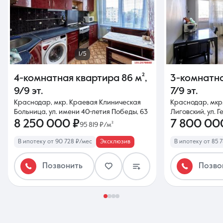
1/5
4-комнатная квартира
86 м²
,
3-комнатн
9/9 эт.
7/9 эт.
Краснодар, мкр. Краевая Клиническая
Краснодар, мкр
Больница, ул. имени 40-летия Победы, 63
Лиговский, ул. 
8 250 000 ₽
7 800 00
95 819 ₽/м²
В ипотеку от 90 728 ₽/мес
Эксклюзив
В ипотеку от 85 
Позвонить
Позво