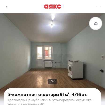
г. Краснодар
Избранное
Сравнение
0 объявлений
0 объявлений
Недвижимость
Услуги
1/20
3-комнатная квартира
91 м²
,
4/16 эт.
Краснодар, Прикубанский внутригородской округ, мкр.
О компании
Контакты
Репино, пр-д Репина, 40