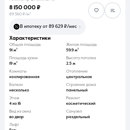
8 150 000 ₽
89 560 ₽/м²
В ипотеку от 89 629 ₽/мес
характеристики
8 (861) 297-00-00
Общая площадь
Жилая площадь
Ежедневно с 08:30 до 20:00
91 м²
59.9 м²
Площадь кухни
Высота потолка
19 м²
2.5 м
Комнаты
Отопление
изолированная
центральное
Балкон
Строение дома
несколько
панельный
Этаж
Ремонт
4 из 16
косметический
Вид из окна
Санузел
во двор
раздельный
Лифт