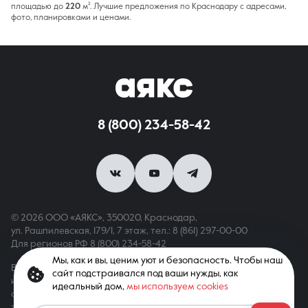
площадью до
220
м². Лучшие предложения по Краснодару с адресами,
фото, планировками и ценами.
8 (800) 234-58-42
© 2026 ООО «АЯКС», 350020, Краснодар,
ул. Рашпилевская, 179/1, 7 этаж,
тел.: 8 (861) 297-00-00
Для регионов РФ
8 (800) 234-58-42
Мы, как и вы, ценим уют и безопасность. Чтобы наш
Вся информация, опубликованная на сайте, носит только
сайт подстраивался под ваши нужды, как
информационный характер и не является публичной офертой,
идеальный дом,
мы используем cookies
определяемой положениями ст. 437 ГК РФ. Все права
защищены. При копировании материалов с сайта