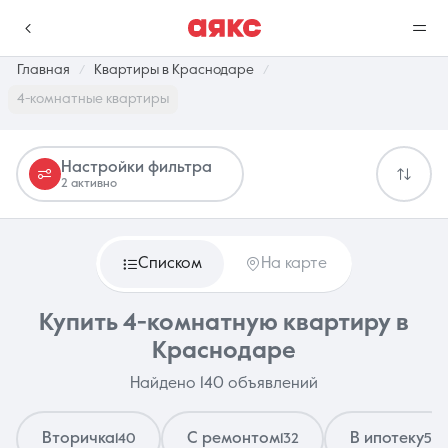
Главная
Квартиры в Краснодаре
4-комнатные квартиры
г. Краснодар
Настройки фильтра
2 активно
Избранное
Сравнение
0 объявлений
0 объявлений
Списком
На карте
Недвижимость
Услуги
Купить 4-комнатную квартиру в
Краснодаре
Найдено 140 объявлений
О компании
Контакты
Вторичка
С ремонтом
В ипотеку
140
132
5