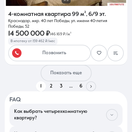
4-комнатная квартира
99 м²
,
6/9 эт.
Краснодар, мкр. 40 лет Победы, ул. имени 40-летия
Победы, 52
14 500 000 ₽
146 169 ₽/м²
В ипотеку от 159 462 ₽/мес
Позвонить
Показать еще
1
2
3
...
6
FAQ
Как выбрать четырехкомнатную
квартиру?
В Краснодаре подбор многокомнатного жилья стоит начать с
анализа микрорайона: для семей критично наличие