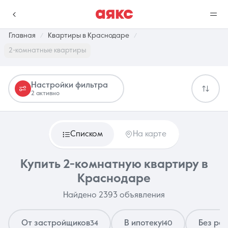
Главная
Квартиры в Краснодаре
2-комнатные квартиры
г. Краснодар
Настройки фильтра
2 активно
Избранное
Сравнение
0 объявлений
0 объявлений
Списком
На карте
Недвижимость
Услуги
Купить 2-комнатную квартиру в
Краснодаре
Найдено 2393 объявления
О компании
Контакты
От застройщиков
В ипотеку
Без ре
34
140