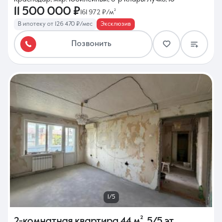
11 500 000 ₽
161 972 ₽/м²
В ипотеку от 126 470 ₽/мес
Эксклюзив
Позвонить
1/5
2-комнатная квартира
44 м²
,
5/5 эт.