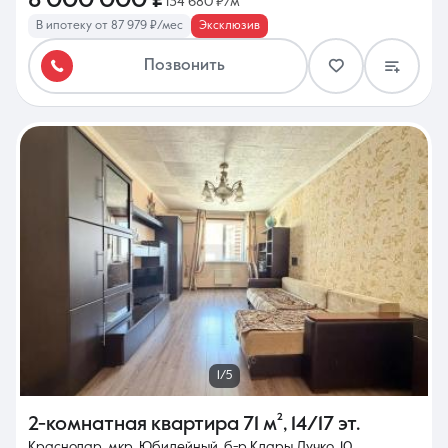
8 000 000 ₽
134 680 ₽/м²
В ипотеку от 87 979 ₽/мес
Эксклюзив
Позвонить
1/5
2-комнатная квартира
71 м²
,
14/17 эт.
Краснодар, мкр. Юбилейный, б-р Клары Лучко, 10