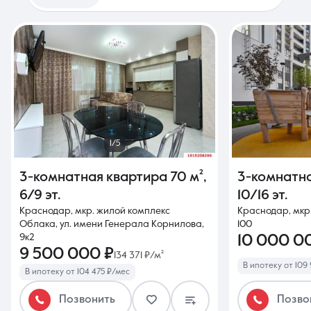
1/5
3-комнатная квартира
70 м²
,
3-комнатн
6/9 эт.
10/16 эт.
Краснодар, мкр. жилой комплекс
Краснодар, мкр.
Облака, ул. имени Генерала Корнилова,
100
9к2
10 000 0
9 500 000 ₽
134 371 ₽/м²
В ипотеку от 109
В ипотеку от 104 475 ₽/мес
Позвонить
Позво