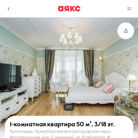
г. Краснодар
Избранное
Сравнение
0 объявлений
0 объявлений
Недвижимость
Услуги
1/17
1-комнатная квартира
50 м²
,
3/18 эт.
Краснодар, Прикубанский внутригородской округ,
О компании
Контакты
Фестивальный, мкр. Солнечный, ул. Казбекская, 18