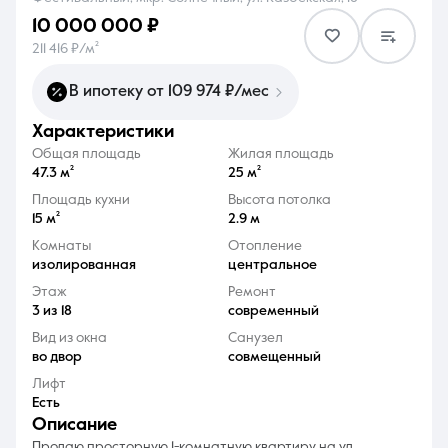
10 000 000 ₽
211 416 ₽/м²
В ипотеку от 109 974 ₽/мес
характеристики
8 (861) 297-00-00
Общая площадь
Жилая площадь
Ежедневно с 08:30 до 20:00
47.3 м²
25 м²
Площадь кухни
Высота потолка
15 м²
2.9 м
Комнаты
Отопление
изолированная
центральное
Этаж
Ремонт
3 из 18
современный
Вид из окна
Санузел
во двор
совмещенный
Лифт
Есть
описание
Продаю просторную 1-комнатную квартиру на ул.