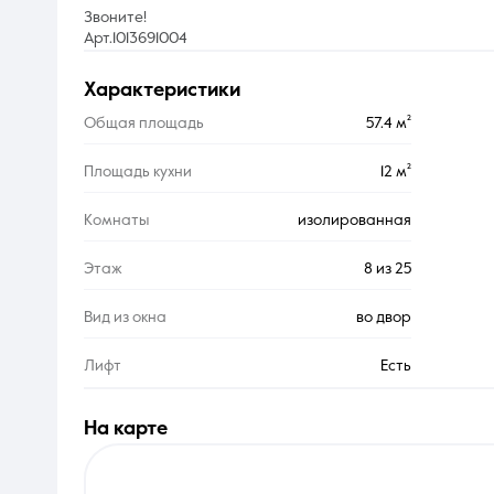
Звоните!
Арт.1013691004
характеристики
Общая площадь
57.4 м²
Площадь кухни
12 м²
Комнаты
изолированная
Этаж
8 из 25
Вид из окна
во двор
Лифт
Есть
на карте