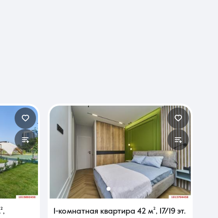
²
,
1-комнатная квартира
42 м²
,
17/19 эт.