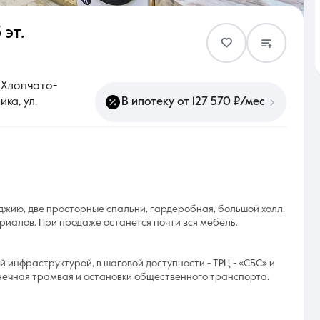
 эт.
Контакты
 Хлопчато-
ка, ул.
В ипотеку от 127 570 ₽/мес
8 (861) 297-00-00
Ежедневно с 08:30 до 20:00
оджию, две просторные спальни, гардеробная, большой холл.
иалов. При продаже останется почти вся мебель.
 инфраструктурой, в шаговой доступности - ТРЦ - «СБС» и
онечная трамвая и остановки общественного транспорта.