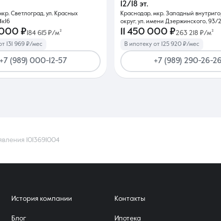
12/18 эт.
мкр. Светлоград, ул. Красных
Краснодар, мкр. Западный внутриг
4к16
округ, ул. имени Дзержинского, 93/
 000 ₽
11 450 000 ₽
184 615 ₽/м²
263 218 ₽/м²
от 131 969 ₽/мес
В ипотеку от 125 920 ₽/мес
+7 (989) 000-12-57
+7 (989) 290-26-2
явления 1013691004
История компании
Контакты
Блог
Ипотека