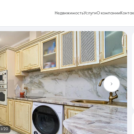
Недвижимость
Услуги
О компании
Конта
Избранное
0 объявлений
Услуги
1/20