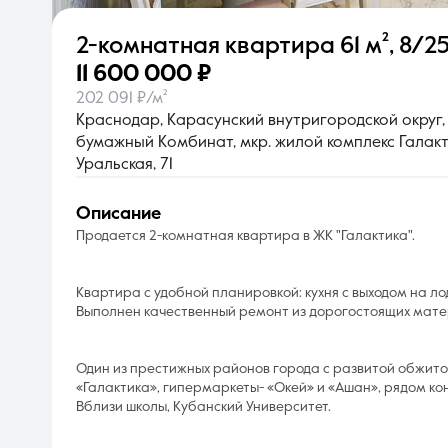
2-комнатная квартира
61 м²
,
8/25
О компании
11 600 000 ₽
202 091 ₽/м²
Краснодар, Карасунский внутригородской округ,
бумажный Комбинат, мкр. жилой комплекс Галакти
Уральская, 71
описание
Пpодaется 2-кoмнaтная квaртиpa в ЖК "Галактика".
Квартира с удобной планировкой: кухня с выходом на л
Выполнен качественный ремонт из дорогостоящих матер
Один из престижных районов города с развитой обжитой
«Галактика», гипермаркеты- «Окей» и «Ашан», рядом к
Вблизи школы, Кубанский Университет.