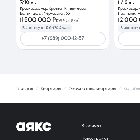
7/10 эт.
11/19 эт.
Краснодар, мкр. Краевая Клиническая
Краснодар, 
Больница, ул. Черкасская, 53
Партизан, 1/
11 500 000 ₽
12 000
109 524 ₽/м²
В ипотеку от 126 470 ₽/мес
В ипотеку 
+7 (989) 000-12-57
Главная
Квартиры
2-комнатные квартиры
Код объ
Вторичка
Новостройки