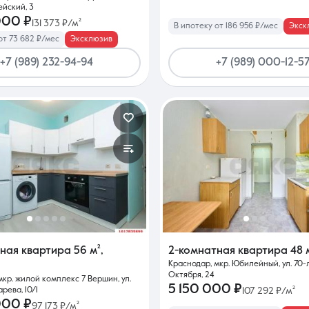
йский, 3
000 ₽
131 373 ₽/м²
В ипотеку от 186 956 ₽/мес
Экск
от 73 682 ₽/мес
Эксклюзив
+7 (989) 232-94-94
+7 (989) 000-12-5
тная квартира
56 м²
,
2-комнатная квартира
48 
Краснодар, мкр. Юбилейный, ул. 70-
Октября, 24
мкр. жилой комплекс 7 Вершин, ул.
5 150 000 ₽
рева, 10/1
107 292 ₽/м²
000 ₽
97 173 ₽/м²