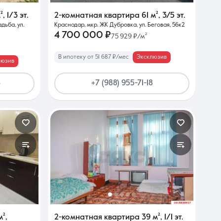
²
,
1/3 эт.
2-комнатная квартира
61 м²
,
3/5 эт.
дьба, ул.
Краснодар, мкр. ЖК Дубровка, ул. Беговая, 56к2
4 700 000 ₽
75 929 ₽/м²
В ипотеку от 51 687 ₽/мес
Эксклюзив
люзив
4
+7 (988) 955-71-18
м²
,
2-комнатная квартира
39 м²
,
1/1 эт.