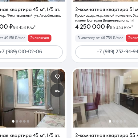
тная квартира
45 м²
,
1/5 эт.
2-комнатная квартира
51 м
мкр. Фестивальный, ул. Атарбекова,
Краснодар, мкр. жилой комплекс Уса
имени Валерия Вишневецкого, 11к1
000 ₽
4 250 000 ₽
98 458 ₽/м²
83 333 ₽/м²
от 49 158 ₽/мес
Эксклюзив
В ипотеку от 46 739 ₽/мес
Экск
+7 (989) 010-02-06
+7 (989) 232-94-9
тная квартира
45 м²
,
1/5 эт.
2-комнатная квартира
55 