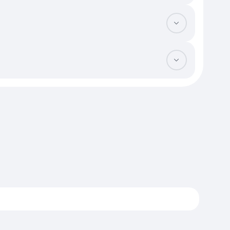
чистовой отделкой или меблировкой стоят на 15–20% дороже
. Наличие автономного отопления или собственной котельной в
следует проверить наличие нотариально заверенного согласия
и незаконных перепланировок, сравнив фактическое состояние
 закрепиться в конкретном районе. Выплата ипотеки за свой
ность и не готов к крупным разовым расходам на ремонт. Это