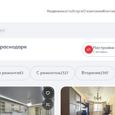
Недвижимость
Услуги
О компании
Конта
иры
Краснодаре
Настройки
2 активно
Избранное
0 объявлений
з ремонта
С ремонтом
Вторичка
63
2327
2397
Услуги