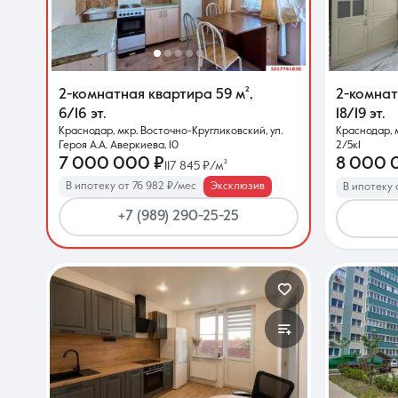
О компании
2-комнатная квартира
59 м²
,
2-комна
6/16 эт.
18/19 эт.
Краснодар, мкр. Восточно-Кругликовский, ул.
Краснодар, м
Героя А.А. Аверкиева, 10
2/5к1
7 000 000 ₽
8 000 
117 845 ₽/м²
В ипотеку от 76 982 ₽/мес
Эксклюзив
В ипотеку 
+7 (989) 290-25-25