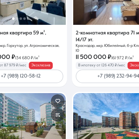
Контакты
тная квартира
59 м²
,
2-комнатная квартира
71 м
14/17 эт.
кр. Горхутор, ул. Агрономическая,
Краснодар, мкр. Юбилейный, б-р Кл
10
000 ₽
11 500 000 ₽
134 680 ₽/м²
161 972 ₽/м²
от 87 979 ₽/мес
Эксклюзив
В ипотеку от 126 470 ₽/мес
Экск
8 (861) 297-00-00
+7 (989) 120-58-12
+7 (989) 232-94-9
Ежедневно с 08:30 до 20:00