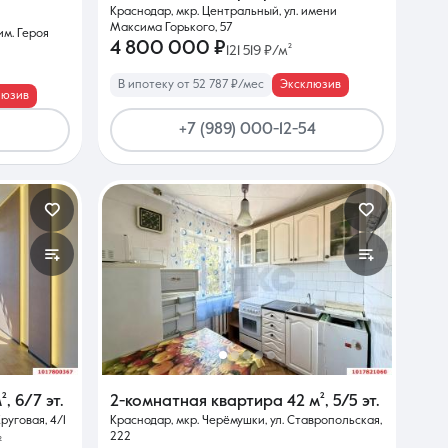
Краснодар, мкр. Центральный, ул. имени
Максима Горького, 57
им. Героя
4 800 000 ₽
121 519 ₽/м²
В ипотеку от 52 787 ₽/мес
Эксклюзив
люзив
+7 (989) 000-12-54
м²
,
6/7 эт.
2-комнатная квартира
42 м²
,
5/5 эт.
руговая, 4/1
Краснодар, мкр. Черёмушки, ул. Ставропольская,
222
²