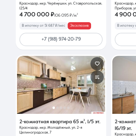
Краснодар, мкр. Черёмушки, ул. Ставропольская,
Краснодар, 
125/4
Приборов, у
4 700 000 ₽
4 900 
106 095 ₽/м²
В ипотеку от 51 687 ₽/мес
Эксклюзив
В ипотеку 
+7 (918) 974-20-79
2-комнатная квартира
65 м²
,
1/5 эт.
2-комна
Краснодар, мкр. Молодёжный, ул. 2-я
16/19 эт.
Целиноградская, 7
Краснодар, 