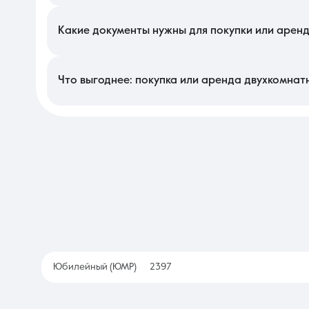
Цена на локальном рынке во многом определяется стадией 
вариантов в предчистовом состоянии. Также на прайс влияет 
доме также увеличивает рыночную привлекательность недвижи
Какие документы нужны для покупки или арен
Для заключения сделки необходима актуальная выписка из ЕГ
супруга и отсутствие задолженностей по взносам в фонд кап
помещений с планом БТИ, чтобы в дальнейшем не возникло про
Что выгоднее: покупка или аренда двухкомнат
Приобретение собственного жилья является долгосрочной ин
объект часто сопоставима с арендным платежом, но формируе
позволяет быстро сменить локацию при изменении места рабо
Юбилейный (ЮМР)
2397