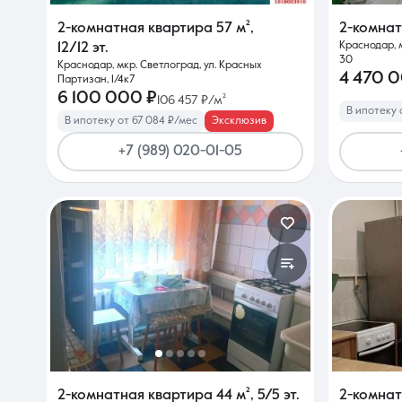
2-комнатная квартира
57 м²
,
2-комна
Краснодар, 
12/12 эт.
30
Краснодар, мкр. Светлоград, ул. Красных
4 470 
Партизан, 1/4к7
6 100 000 ₽
106 457 ₽/м²
В ипотеку 
В ипотеку от 67 084 ₽/мес
Эксклюзив
+7 (989) 020-01-05
2-комнатная квартира
44 м²
,
5/5 эт.
2-комна