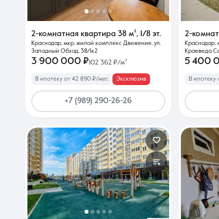
2-комнатная квартира
38 м²
,
1/8 эт.
2-комна
Краснодар, мкр. жилой комплекс Движение, ул.
Краснодар, 
Западный Обход, 38/1к2
Краеведа Со
3 900 000 ₽
5 400 
102 362 ₽/м²
В ипотеку от 42 890 ₽/мес
Эксклюзив
В ипотеку 
+7 (989) 290-26-26