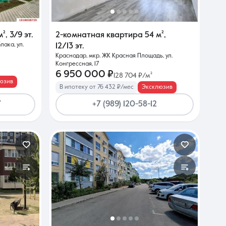
м²
,
3/9 эт.
2-комнатная квартира
54 м²
,
ака, ул.
12/13 эт.
Краснодар, мкр. ЖК Красная Площадь, ул.
Конгрессная, 17
6 950 000 ₽
128 704 ₽/м²
юзив
В ипотеку от 76 432 ₽/мес
Эксклюзив
7
+7 (989) 120-58-12