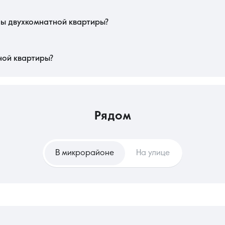
готовности дома и престижностью жилого комплекса. Объекты с готовой 
этажность: средние уровни традиционно ценятся выше первого и последнего
мости и снижает будущие платежи.
ды двухкомнатной квартиры?
РН, подтверждающая право собственности и отсутствие арестов. Покупателю 
итального ремонта. В рамках этого сегмента важно убедиться в отсутстви
блем с регистрацией прав.
ной квартиры?
вестицией в стабильность, позволяющей создать индивидуальный интерьер и
т капитал. Съем же в этом сегменте выгоден для тех, кто сохраняет мобиль
ты без сложного процесса продажи актива.
рядом
В микрорайоне
На улице