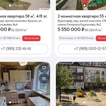
тная квартира
58 м²
,
4/8 эт.
2-комнатная квартира
55 
мкр. жилой комплекс Краски, ул.
Краснодар, мкр. жилой комплекс Обл
ловьёва, 6к4
имени Генерала Корнилова, 9к2
000 ₽
5 550 000 ₽
92 150 ₽/м²
99 284 ₽/м²
от 59 386 ₽/мес
Эксклюзив
В ипотеку от 61 035 ₽/мес
Экскл
+7 (989) 232-61-61
+7 (989) 000-12-5