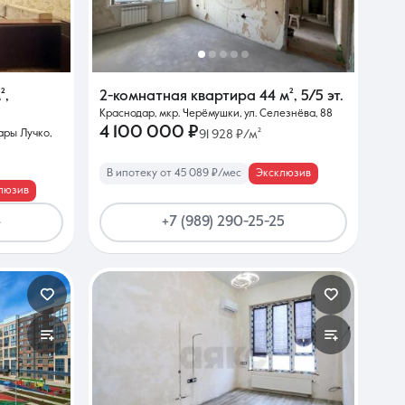
²
,
2-комнатная квартира
44 м²
,
5/5 эт.
Краснодар, мкр. Черёмушки, ул. Селезнёва, 88
4 100 000 ₽
ары Лучко,
91 928 ₽/м²
В ипотеку от 45 089 ₽/мес
Эксклюзив
люзив
4
+7 (989) 290-25-25