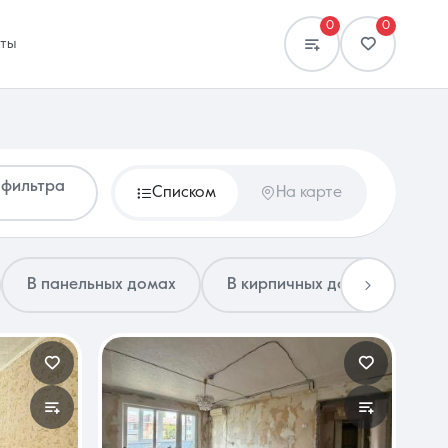
0
0
кты
 фильтра
Списком
На карте
Сравнение
0 объявлений
В панельных домах
В кирпичных домах
2