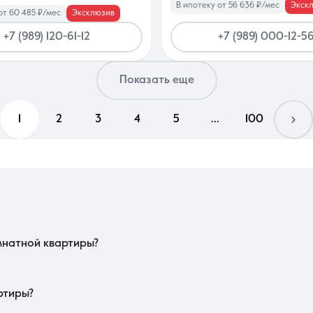
В ипотеку от 56 636 ₽/мес
Экск
от 60 485 ₽/мес
Эксклюзив
+7 (989) 120-61-12
+7 (989) 000-12-5
Показать еще
1
2
3
4
5
...
100
транспортной доступности: близость к трамвайному узлу или основным маг
ают лучшее проветривание в летний зной. Проверьте наличие в пешей доступн
мнатной квартиры?
в пиковые часы. Важно проверить качество остекления и толщину стен для эф
е и состояние детских площадок. Обязательно уточните, какая управляющ
ртиры?