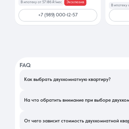
В ипотеку от 57 186 ₽/мес
Эксклюзив
В ипотеку 
+7 (989) 000-12-57
FAQ
Как выбрать двухкомнатную квартиру?
В Краснодаре подбор стоит начать с анализа микрорайона и 
планировки — популярные «бабочки» на две стороны обеспечив
чтобы окна не выходили в стену соседнего дома.
На что обратить внимание при выборе двухко
Изучите состояние инженерных сетей и напор воды, особенно 
наличие достаточного количества парковочных мест во двор
решает коммунальные вопросы жильцов в данном квартале.
От чего зависит стоимость двухкомнатной ква