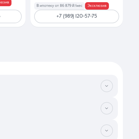
люзив
В ипотеку от 86 879 ₽/мес
Эксклюзив
6
+7 (989) 120-57-75
истралям сэкономит массу времени. Оцените функциональность
ости парков и скверов, а также изучите плотность застройки,
фективной шумоизоляции от соседей. В этом сегменте критично
ая компания обслуживает объект и насколько оперативно она