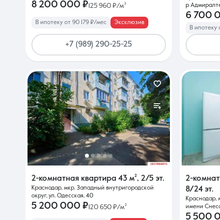
8 200 000 ₽
125 960 ₽/м²
р Адмиралте
6 700 
В ипотеку от 90 179 ₽/мес
Эксклюзив
В ипотеку 
+7 (989) 290-25-25
2-комнатная квартира
43 м²
,
2/5 эт.
2-комна
Краснодар, мкр. Западный внутригородской
8/24 эт.
округ, ул. Одесская, 40
Краснодар, 
5 200 000 ₽
120 650 ₽/м²
имени Снеса
5 500 