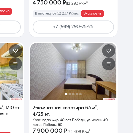
4 750 000 ₽
112 293 ₽/м²
люзив
В ипотеку от 52 237 ₽/мес
Эксклюзив
7
+7 (989) 290-25-25
м²
,
1/10 эт.
2-комнатная квартира
63 м²
,
летия
4/25 эт.
Краснодар, мкр. 40 лет Победы, ул. имени 40-
летия Победы, 60
7 900 000 ₽
124 409 ₽/м²