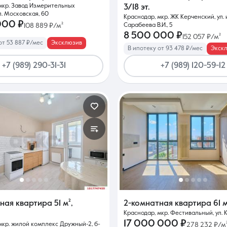
мкр. Завод Измерительных
3/18 эт.
л. Московская, 60
Краснодар, мкр. ЖК Керченский, ул. 
000 ₽
108 889 ₽/м²
Сарабеева В.И., 5
8 500 000 ₽
152 057 ₽/м²
от 53 887 ₽/мес
Эксклюзив
В ипотеку от 93 478 ₽/мес
Экск
+7 (989) 290-31-31
+7 (989) 120-59-12
тная квартира
51 м²
,
2-комнатная квартира
61 
Краснодар, мкр. Фестивальный, ул. К
17 000 000 ₽
мкр. жилой комплекс Дружный-2, б-
278 232 ₽/м