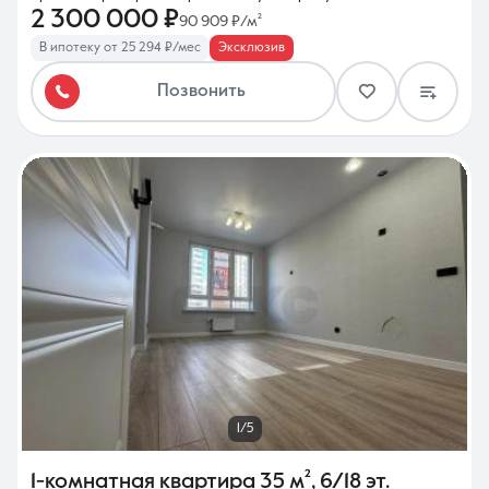
2 300 000 ₽
90 909 ₽/м²
В ипотеку от 25 294 ₽/мес
Эксклюзив
Позвонить
1/5
1-комнатная квартира
35 м²
,
6/18 эт.