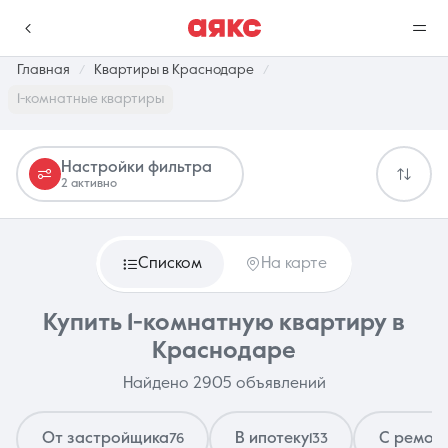
Главная
Квартиры в Краснодаре
1-комнатные квартиры
г. Краснодар
Настройки фильтра
2 активно
Избранное
Сравнение
0 объявлений
0 объявлений
Списком
На карте
Недвижимость
Услуги
Купить 1-комнатную квартиру в
Краснодаре
Найдено 2905 объявлений
О компании
Контакты
От застройщика
В ипотеку
С ремон
76
133