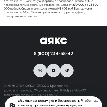
Хотите купить 1-комнатную квартиру в Краснодаре? В базе АЯКСа
подобраны только реальные объявления. Цены от
330 000
до
23 500
000
рублей. Средняя стоимость метра
148 805
руб. Есть однушки
площадью до
86
м². Лучшие предложения с адресами, фото,
планировками и ценами.
8 (800) 234-58-42
© 2026 ООО «АЯКС», 350020, Краснодар,
ул. Рашпилевская, 179/1, 7 этаж,
тел.: 8 (861) 297-00-00
Для регионов РФ
8 (800) 234-58-42
Мы, как и вы, ценим уют и безопасность. Чтобы наш
Вся информация, опубликованная на сайте, носит только
сайт подстраивался под ваши нужды, как