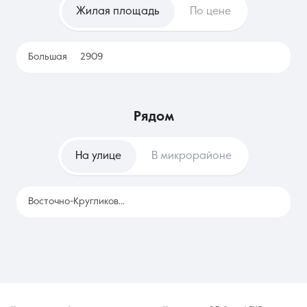
Жилая площадь
По цене
только планирует переезд или часто меняет место работы,
позволяя изучить разные локации без привязки к
конкретному адресу и значительных разовых трат.
Большая
2909
рядом
На улице
В микрорайоне
Восточно-Кругликовская
2909