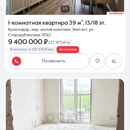
1/5
1-комнатная квартира
39 м²
,
13/18 эт.
Краснодар, мкр. жилой комплекс Элегант, ул.
Старокубанская, 137к2
9 400 000 ₽
237 975 ₽/м²
В ипотеку от 103 375 ₽/мес
Эксклюзив
Позвонить