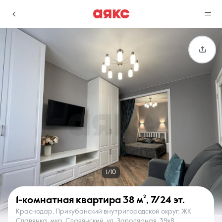
г. Краснодар
Избранное
Сравнение
0 объявлений
0 объявлений
Недвижимость
Услуги
1/10
1-комнатная квартира
38 м²
,
7/24 эт.
Краснодар, Прикубанский внутригородской округ, ЖК
О компании
Контакты
Славянка, мкр. Славянский, ул. Заполярная, 39к8