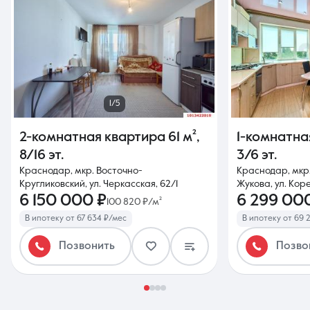
1/5
2-комнатная квартира
61 м²
,
1-комнатна
8/16 эт.
3/6 эт.
Краснодар, мкр. Восточно-
Краснодар, мк
Кругликовский, ул. Черкасская, 62/1
Жукова, ул. Коре
6 150 000 ₽
6 299 00
100 820 ₽/м²
В ипотеку от 67 634 ₽/мес
В ипотеку от 69 
Позвонить
Позво