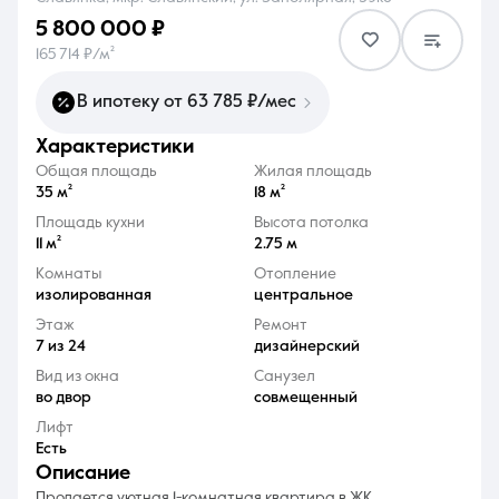
5 800 000 ₽
165 714 ₽/м²
В ипотеку от 63 785 ₽/мес
характеристики
8 (861) 297-00-00
Общая площадь
Жилая площадь
Ежедневно с 08:30 до 20:00
35 м²
18 м²
Площадь кухни
Высота потолка
11 м²
2.75 м
Комнаты
Отопление
изолированная
центральное
Этаж
Ремонт
7 из 24
дизайнерский
Вид из окна
Санузел
во двор
совмещенный
Лифт
Есть
описание
Продается уютная 1-комнатная квартира в ЖК