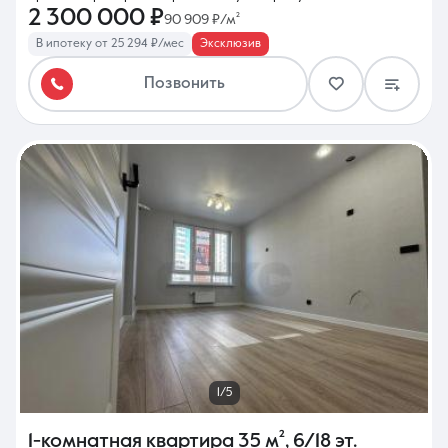
2 300 000 ₽
90 909 ₽/м²
В ипотеку от 25 294 ₽/мес
Эксклюзив
Позвонить
1/5
1-комнатная квартира
35 м²
,
6/18 эт.