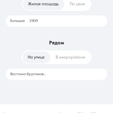
Жилая площадь
По цене
только планирует переезд или часто меняет место работы,
позволяя изучить разные локации без привязки к
конкретному адресу и значительных разовых трат.
Большая
2909
рядом
На улице
В микрорайоне
Восточно-Кругликовская
2909