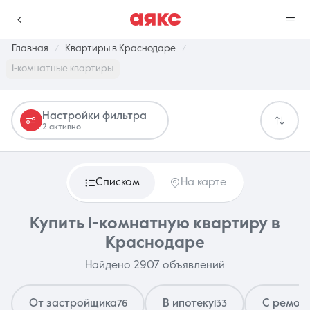
Главная
Квартиры в Краснодаре
1-комнатные квартиры
г. Краснодар
Настройки фильтра
2 активно
Избранное
Сравнение
0 объявлений
0 объявлений
Списком
На карте
Недвижимость
Услуги
Купить 1-комнатную квартиру в
Краснодаре
Найдено 2907 объявлений
О компании
Контакты
От застройщика
В ипотеку
С ремон
76
133