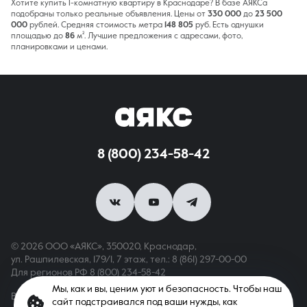
Хотите купить 1-комнатную квартиру в Краснодаре? В базе АЯКСа
подобраны только реальные объявления. Цены от
330 000
до
23 500
000
рублей. Средняя стоимость метра
148 805
руб. Есть однушки
площадью до
86
м². Лучшие предложения с адресами, фото,
планировками и ценами.
8 (800) 234-58-42
© 2026 ООО «АЯКС», 350020, Краснодар,
ул. Рашпилевская, 179/1, 7 этаж,
тел.: 8 (861) 297-00-00
Для регионов РФ
8 (800) 234-58-42
Мы, как и вы, ценим уют и безопасность. Чтобы наш
Вся информация, опубликованная на сайте, носит только
сайт подстраивался под ваши нужды, как