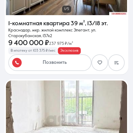
1/5
1-комнатная квартира
39 м²
,
13/18 эт.
Краснодар, мкр. жилой комплекс Элегант, ул.
Старокубанская, 137к2
9 400 000 ₽
237 975 ₽/м²
В ипотеку от 103 375 ₽/мес
Эксклюзив
Позвонить