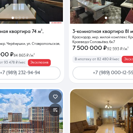
Контакты
тная квартира
74 м²
,
3-комнатная квартира
81 м
Краснодар, мкр. жилой комплекс Кра
Краеведа Соловьёва, 6к7
мкр. Черёмушки, ул. Ставропольская,
7 500 000 ₽
92 593 ₽/м²
000 ₽
114 865 ₽/м²
В ипотеку от 82 480 ₽/мес
Экск
от 93 478 ₽/мес
Эксклюзив
8 (861) 297-00-00
+7 (989) 232-94-94
+7 (989) 000-12-5
Ежедневно с 08:30 до 20:00