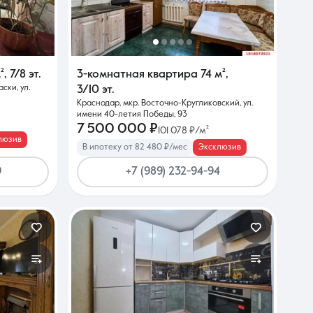
²
,
7/8 эт.
3-комнатная квартира
74 м²
,
ски, ул.
3/10 эт.
Краснодар, мкр. Восточно-Кругликовский, ул.
имени 40-летия Победы, 93
7 500 000 ₽
101 078 ₽/м²
люзив
В ипотеку от 82 480 ₽/мес
Эксклюзив
9
+7 (989) 232-94-94