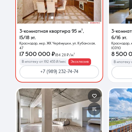
О компании
3-комнатная квартира
95 м²
,
3-комна
15/18 эт.
6/16 эт.
Краснодар, мкр. ЖК Черёмушки, ул. Кубанская,
Краснодар, 
47
107/10
17 500 000 ₽
8 500 
184 211 ₽/м²
В ипотеку от 192 455 ₽/мес
Эксклюзив
В ипотеку 
+7 (989) 232-74-74