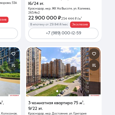
уворова, 53А
16/24 эт.
Краснодар, мкр. ЖК На Высоте, ул. Каляева,
263/4к2
22 900 000 ₽
254 444 ₽/м²
юзив
В ипотеку от 251 841 ₽/мес
Эксклюзив
+7 (989) 000-12-59
м²
,
3-комнатная квартира
75 м²
,
9/22 эт.
. Колхозная,
Краснодар, мкр. Достояние, ул. Григория