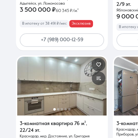
Адыгейск, ул. Ломоносова
2/9 эт.
3 500 000 ₽
60 345 ₽/м²
Яблоновский
9 000 
В ипотеку от 38 491 ₽/мес
Эксклюзив
В ипотеку 
+7 (989) 000-12-59
3-комнатная квартира
76 м²
,
3-комна
Краснодар, 
22/24 эт.
Приборов, у
Краснодар, мкр. Достояние, ул. Григория