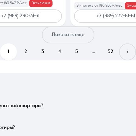
от 183 547 ₽/мес
Эксклюзив
В ипотеку от 186 956 ₽/мес
Экск
+7 (989) 290-31-31
+7 (989) 232-61-61
Показать еще
1
2
3
4
5
...
52
рки социальной инфраструктуры: близость гимназий и спортивных центров к
е дополнительных ниш под гардеробные. Проверьте инсоляцию: окна на д
мнатной квартиры?
очных мест, так как у владельцев многокомнатного жилья часто более одн
тов в подъезде и их грузоподъемность, чтобы избежать очередей утром.
товой техники.
ртиры?