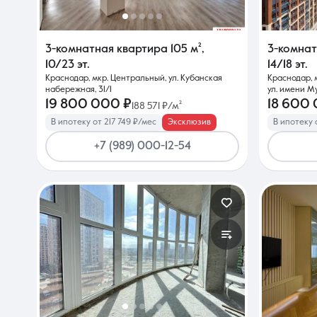
3-комнатная квартира
105 м²
,
3-комна
10/23 эт.
14/18 эт.
Краснодар, мкр. Центральный, ул. Кубанская
Краснодар, 
набережная, 31/1
ул. имени М
19 800 000 ₽
18 600
188 571 ₽/м²
В ипотеку от 217 749 ₽/мес
Эксклюзив
В ипотеку 
+7 (989) 000-12-54