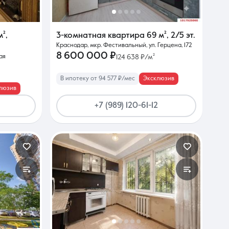
м²
,
3-комнатная квартира
69 м²
,
2/5 эт.
Краснодар, мкр. Фестивальный, ул. Герцена, 172
8 600 000 ₽
ая
124 638 ₽/м²
В ипотеку от 94 577 ₽/мес
Эксклюзив
люзив
+7 (989) 120-61-12