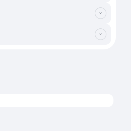
ся выше «евротрешек» с объединенной гостиной. На стоимость
ью стоят дороже, но позволяют сэкономить на дорогостоящем
ммы которых для больших площадей могут быть высокими. При
 от органов опеки. Для аренды в этом сегменте достаточно
без риска внезапного выселения. Собственность позволяет
ион для знакомства с районами. В долгосрочной перспективе