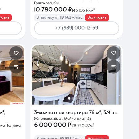
Булгакова, 19к1
10 790 000 ₽
²
143 103 ₽/м²
люзив
В ипотеку от 118 662 ₽/мес
Эксклюзив
+7 (989) 000-12-59
м²
,
3-комнатная квартира
76 м²
,
3/4 эт.
Яблоновский, ул. Майкопская, 38
6 000 000 ₽
Яна Полуяна,
78 740 ₽/м²
В ипотеку от 65 984 ₽/мес
Эксклюзив