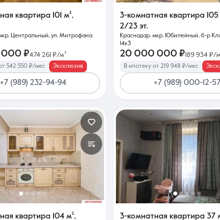
тная квартира
101 м²
,
3-комнатная квартира
105
2/23 эт.
мкр. Центральный, ул. Митрофана
Краснодар, мкр. Юбилейный, б-р Кл
14к3
 000 ₽
20 000 000 ₽
474 261 ₽/м²
189 934 ₽/м
от 542 550 ₽/мес
Эксклюзив
В ипотеку от 219 948 ₽/мес
Экск
+7 (989) 232-94-94
+7 (989) 000-12-5
тная квартира
104 м²
,
3-комнатная квартира
37 