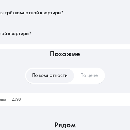
ировочного решения: классические варианты с отдельной кухней часто ценят
ии и ландшафтного дизайна во дворе. Объекты с готовой отделкой и мебел
еменных и финансовых вложений.
ды трёхкомнатной квартиры?
и подтверждение отсутствия задолженностей по коммунальным услугам, су
е материнского капитала предыдущими владельцами и наличие разрешений
ла эксплуатации оборудования и порядок оплаты ресурсов.
ной квартиры?
жный способ зафиксировать жилищные условия и создать базу для семьи 
накоплений. Наем же выгоден лишь как временная мера при переезде в рег
на многокомнатные лоты стабильно растут вслед за спросом.
похожие
По комнатности
По цене
ные
2398
рядом