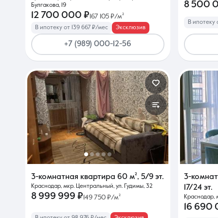
8 500 
Булгакова, 19
12 700 000 ₽
167 105 ₽/м²
В ипотеку 
В ипотеку от 139 667 ₽/мес
Эксклюзив
+7 (989) 000-12-56
3-комнатная квартира
60 м²
,
5/9 эт.
3-комна
Краснодар, мкр. Центральный, ул. Гудимы, 32
17/24 эт.
8 999 999 ₽
149 750 ₽/м²
Краснодар, 
16 690
В ипотеку от 98 976 ₽/мес
Эксклюзив