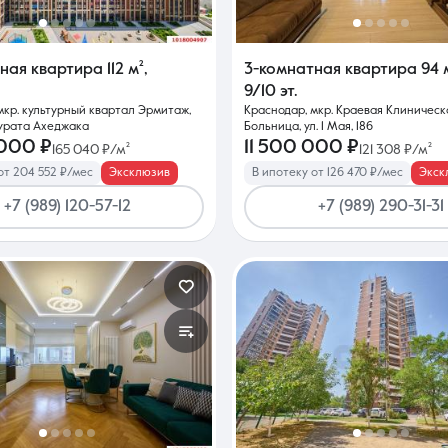
тная квартира
112 м²
,
3-комнатная квартира
94 
9/10 эт.
мкр. культурный квартал Эрмитаж,
Краснодар, мкр. Краевая Клиническ
урата Ахеджака
Больница, ул. 1 Мая, 186
 000 ₽
11 500 000 ₽
165 040 ₽/м²
121 308 ₽/м²
от 204 552 ₽/мес
Эксклюзив
В ипотеку от 126 470 ₽/мес
Экск
+7 (989) 120-57-12
+7 (989) 290-31-31