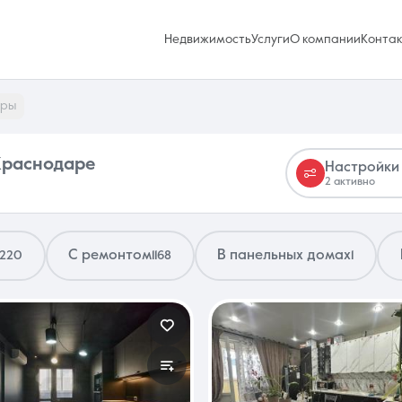
Недвижимость
Услуги
О компании
Конта
иры
 Краснодаре
Настройки
2 активно
Избранное
0 объявлений
С ремонтом
В панельных домах
1220
1168
1
Услуги