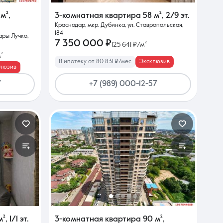
 м²
,
3-комнатная квартира
58 м²
,
2/9 эт.
Краснодар, мкр. Дубинка, ул. Ставропольская,
184
ары Лучко,
7 350 000 ₽
125 641 ₽/м²
²
В ипотеку от 80 831 ₽/мес
Эксклюзив
люзив
7
+7 (989) 000-12-57
м²
,
1/1 эт.
3-комнатная квартира
90 м²
,