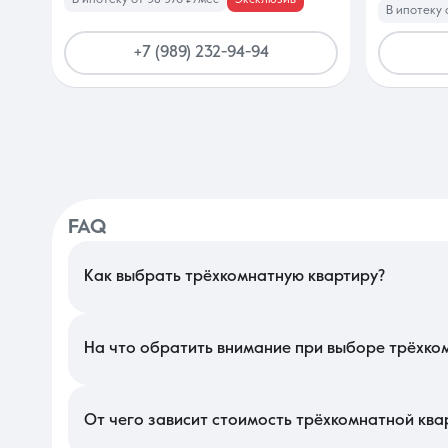
В ипотеку 
+7 (989) 232-94-94
FAQ
Как выбрать трёхкомнатную квартиру?
В Краснодаре подбор просторного жилья стоит начать с прове
для большой площади важны изолированные спальни и наличи
жаркий сезон и наполнят комнаты естественным светом.
На что обратить внимание при выборе трёхко
В этом сегменте ключевым фактором является наличие парков
качество шумоизоляции от соседей. Изучите количество лиф
одновременной работы нескольких сплит-систем и крупной бы
От чего зависит стоимость трёхкомнатной ква