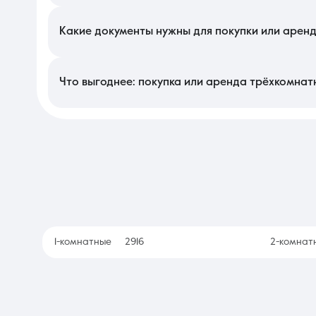
Цена на локальном рынке во многом определяется типом план
влияет класс жилого комплекса, наличие закрытой территор
ремонте большой площади, который требует значительных вр
Какие документы нужны для покупки или арен
Для оформления сделки необходима свежая выписка из ЕГРН 
покупке на вторичном рынке важно проверить использовани
паспортов сторон и договора, в котором зафиксированы прави
Что выгоднее: покупка или аренда трёхкомнат
Приобретение собственного просторного жилья — это наде
реализовать любой дизайн и повышает капитализацию ваших 
владение оказывается экономичнее, так как арендные ставки 
1-комнатные
2916
2-комнат