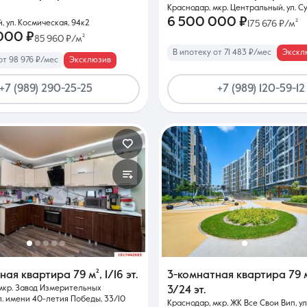
Краснодар, мкр. Центральный, ул. С
6 500 000 ₽
, ул. Космическая, 94к2
175 676 ₽/м²
000 ₽
85 960 ₽/м²
В ипотеку от 71 483 ₽/мес
Экскл
от 98 976 ₽/мес
Эксклюзив
+7 (989) 290-25-25
+7 (989) 120-59-12
тная квартира
79 м²
,
1/16 эт.
3-комнатная квартира
79 
мкр. Завод Измерительных
3/24 эт.
л. имени 40-летия Победы, 33/10
Краснодар, мкр. ЖК Все Свои Вип, ул