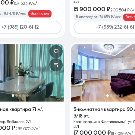
000 ₽
107 323 ₽/м²
5/2
15 900 000 ₽
200 504 ₽/м
от 93 478 ₽/мес
Эксклюзив
В ипотеку от 174 859 ₽/мес
Экск
+7 (989) 120-61-12
+7 (989) 232-61-61
тная квартира
71 м²
,
3-комнатная квартира
90 
3/18 эт.
мкр. Любимово, 2/1
Краснодар, мкр. Фестивальный, ул. 
51/1
 000 ₽
235 070 ₽/м²
17 000 000 ₽
187 019 ₽/м²