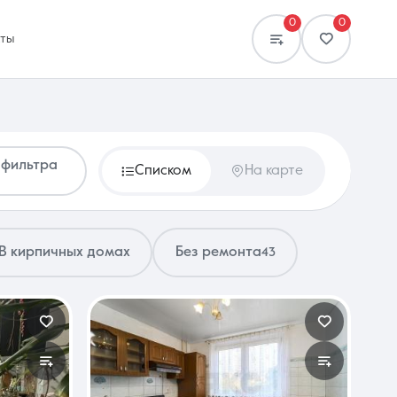
0
0
кты
 фильтра
Списком
На карте
Сравнение
0 объявлений
В кирпичных домах
Без ремонта
43