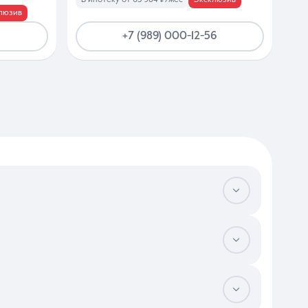
люзив
+7 (989) 000-12-56
ритична для семей с детьми. Оцените эргономику планировки —
ве или три стороны обеспечат качественное проветривание в
ого автомобиля в семье. Проверьте состояние несущих стен и
 Также убедитесь, что мощности электросети достаточно для