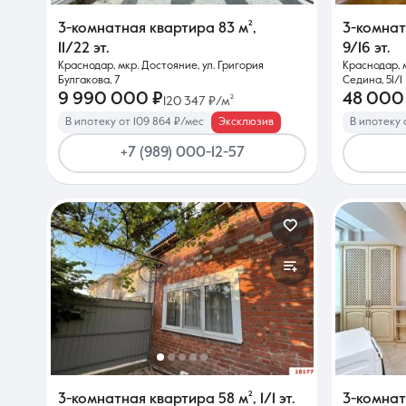
3-комнатная квартира
83 м²
,
3-комна
11/22 эт.
9/16 эт.
Краснодар, мкр. Достояние, ул. Григория
Краснодар, 
Булгакова, 7
Седина, 51/1
9 990 000 ₽
48 000
120 347 ₽/м²
В ипотеку от 109 864 ₽/мес
Эксклюзив
В ипотеку 
+7 (989) 000-12-57
3-комнатная квартира
58 м²
,
1/1 эт.
3-комна