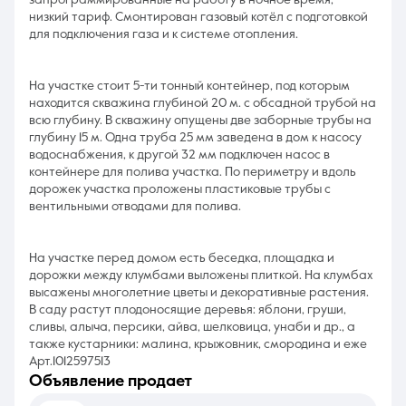
запрограммированные на работу в ночное время, -
низкий тариф. Смонтирован газовый котёл с подготовкой
для подключения газа и к системе отопления.
На участке стоит 5-ти тонный контейнер, под которым
находится скважина глубиной 20 м. с обсадной трубой на
всю глубину. В скважину опущены две заборные трубы на
глубину 15 м. Одна труба 25 мм заведена в дом к насосу
водоснабжения, к другой 32 мм подключен насос в
контейнере для полива участка. По периметру и вдоль
дорожек участка проложены пластиковые трубы с
вентильными отводами для полива.
На участке перед домом есть беседка, площадка и
дорожки между клумбами выложены плиткой. На клумбах
высажены многолетние цветы и декоративные растения.
В саду растут плодоносящие деревья: яблони, груши,
сливы, алыча, персики, айва, шелковица, унаби и др., а
также кустарники: малина, крыжовник, смородина и еже
Арт.1012597513
объявление продает