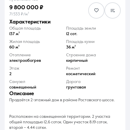
9 800 000 ₽
71 533 ₽/м²
характеристики
Общая площадь
Площадь земли
137 м²
12 сот.
8 (861) 297-00-00
Жилая площадь
Площадь кухни
60 м²
36 м²
Ежедневно с 08:30 до 20:00
Отопление
Строение дома
электрообогрев
кирпичный
Этаж
Ремонт
2
косметический
Санузел
Дорога
совмещенный
грунтовая
описание
Продаётся 2-этажный дом в районе Ростовского шоссе.
Расположен на совмещенной территории. 2 участка
общей площадью 12,6 соток. Один участок 8.19 соток,
второй – 4.44 сотки.