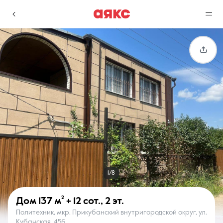
г. Краснодар
Избранное
Сравнение
0 объявлений
0 объявлений
Недвижимость
Услуги
1/8
Дом
137 м²
+ 12 сот.
,
2 эт.
Политехник, мкр. Прикубанский внутригородской округ, ул.
О компании
Контакты
Кубанская, 456