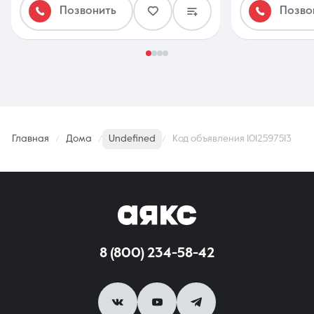
Позвонить
Позво
Главная
Дома
Undefined
Код объявления 1012597513
8 (800) 234-58-42