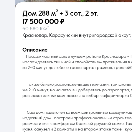
Дом
288 м²
+ 3 сот.
,
2 эт.
О компании
17 500 000 ₽
60 680 ₽/м²
Краснодар, Карасунский внутригородской округ, 
описание
Продам частный дом в лучшем районе Краснодара – Па
наслаждаетесь тишиной и спокойствием проживания в ч
за 2-10 минут до любого транспорта: трамвая, троллей
Так же близко расположены две гимназии, три школы, н
же 2-10 минут, но на авто, вы доберетесь до аэропорта
развлекательных комплексов на выбор, сафари-парка 
Сам дом подключен ко всем центральным коммуникациям
надежный дом - построен профессиональным строителе
разместиться с комфортом большой дружной семье. Так
кухня, санузел и 2 комнаты и на втором этаже тоже - кух