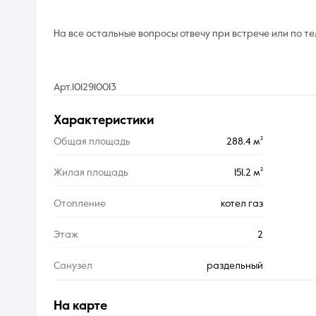
На все остальные вопросы отвечу при встрече или по те
Арт.1012910013
характеристики
Общая площадь
288.4 м²
Жилая площадь
151.2 м²
Отопление
котел газ
Этаж
2
Санузел
раздельный
на карте