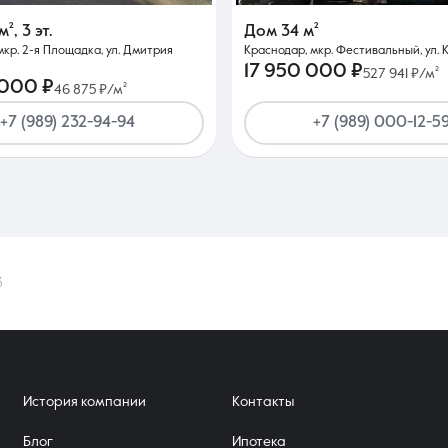
м²
,
3 эт.
Дом
34 м²
мкр. 2-я Площадка, ул. Дмитрия
Краснодар, мкр. Фестивальный, ул. К
17 950 000 ₽
527 941 ₽/м²
 000 ₽
46 875 ₽/м²
+7 (989) 232-94-94
+7 (989) 000-12-5
3
История компании
Контакты
Блог
Ипотека