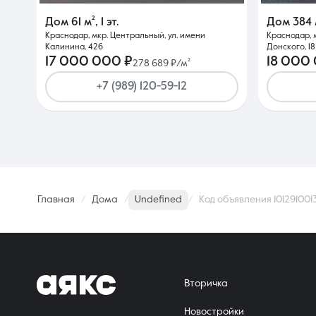
Дом
61 м²
,
1 эт.
Дом
384 
Краснодар, мкр. Центральный, ул. имени
Краснодар, 
Калинина, 426
Донского, 18
17 000 000 ₽
18 000
278 689 ₽/м²
+7 (989) 120-59-12
Главная
Дома
Undefined
Код объявления 101291001
Вторичка
Новостройки