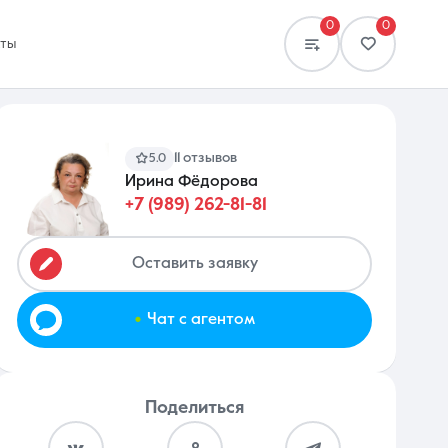
0
0
кты
11 отзывов
5.0
Ирина Фёдорова
+7 (989) 262-81-81
Сравнение
0 объявлений
Оставить заявку
.
Чат с агентом
Поделиться