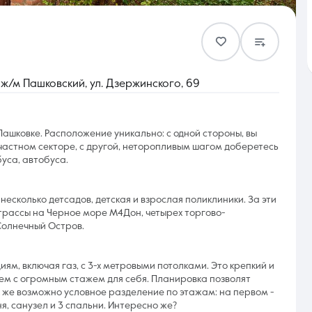
Контакты
ж/м Пашковский, ул. Дзержинского, 69
шковке. Расположение уникально: с одной стороны, вы
астном секторе, с другой, неторопливым шагом доберетесь
8 (861) 297-00-00
буса, автобуса.
Ежедневно с 08:30 до 20:00
есколько детсадов, детская и взрослая поликлиники. За эти
, трассы на Черное море М4Дон, четырех торгово-
Солнечный Остров.
, включая газ, с 3-х метровыми потолками. Это крепкий и
м с огромным стажем для себя. Планировка позволят
 же возможно условное разделение по этажам: на первом -
ня, санузел и 3 спальни. Интересно же?