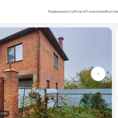
Недвижимость
Услуги
О компании
Конта
Избранное
0 объявлений
Услуги
1/20