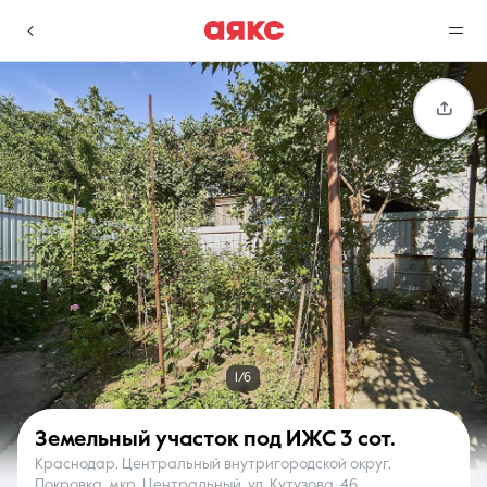
г. Краснодар
Избранное
Сравнение
0 объявлений
0 объявлений
Недвижимость
Услуги
1/6
Земельный участок под ИЖС
3 сот.
Краснодар, Центральный внутригородской округ,
О компании
Контакты
Покровка, мкр. Центральный, ул. Кутузова, 46