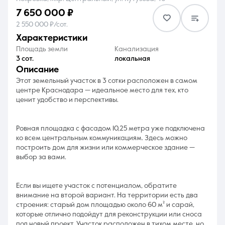
7 650 000 ₽
2 550 000 ₽/сот.
характеристики
Площадь земли
Канализация
3 сот.
локальная
8 (861) 297-00-00
описание
Этот земельный участок в 3 сотки расположен в самом
Ежедневно с 08:30 до 20:00
центре Краснодара — идеальное место для тех, кто
ценит удобство и перспективы.
Ровная площадка с фасадом 10,25 метра уже подключена
ко всем центральным коммуникациям. Здесь можно
построить дом для жизни или коммерческое здание —
выбор за вами.
Если вы ищете участок с потенциалом, обратите
внимание на второй вариант. На территории есть два
строения: старый дом площадью около 60 м² и сарай,
которые отлично подойдут для реконструкции или сноса
под новый проект. Участок расположен в тихом месте, но