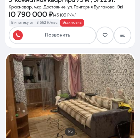
3-комнатная квартира
75 м²
,
9/22 эт.
Краснодар, мкр. Достояние, ул. Григория Булгакова, 19к1
10 790 000 ₽
143 103 ₽/м²
В ипотеку от 118 662 ₽/мес
Эксклюзив
Позвонить
1/5