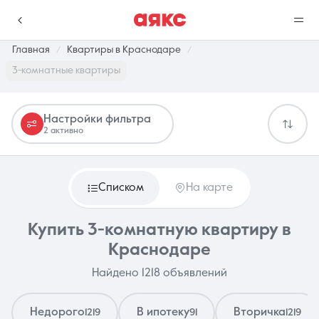
Главная
Квартиры в Краснодаре
3-комнатные квартиры
г. Краснодар
Настройки фильтра
2 активно
Избранное
Сравнение
0 объявлений
0 объявлений
Списком
На карте
Недвижимость
Услуги
Купить 3-комнатную квартиру в
Краснодаре
Найдено 1218 объявлений
О компании
Контакты
Недорого
В ипотеку
Вторичка
1219
91
1219