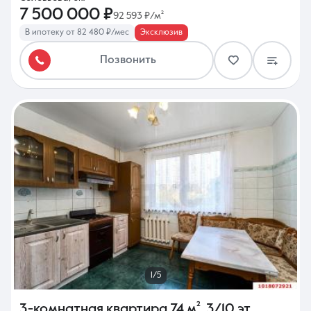
7 500 000 ₽
92 593 ₽/м²
В ипотеку от 82 480 ₽/мес
Эксклюзив
Позвонить
1/5
3-комнатная квартира
74 м²
,
3/10 эт.