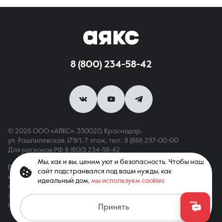
8 (800) 234-58-42
© 2026 ООО «АЯКС», 350020, Краснодар,
ул. Рашпилевская, 179/1, 7 этаж,
тел.: 8 (861) 297-00-00
Для регионов РФ
8 (800) 234-58-42
Мы, как и вы, ценим уют и безопасность. Чтобы наш
Вся информация, опубликованная на сайте, носит только
сайт подстраивался под ваши нужды, как
информационный характер и не является публичной офертой,
идеальный дом,
мы используем cookies
определяемой положениями ст. 437 ГК РФ. Все права
защищены. При копировании материалов с сайта
гиперссылка обязательна
Принять