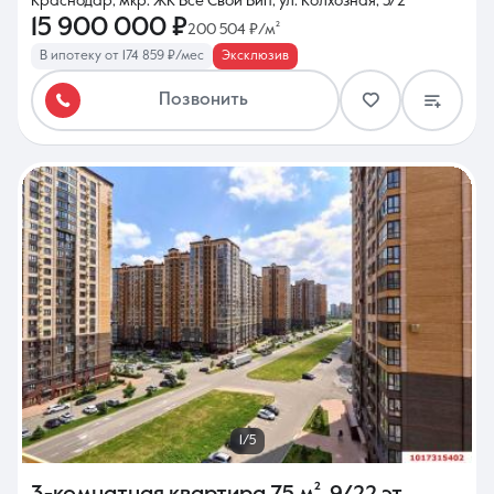
Краснодар, мкр. ЖК Все Свои Вип, ул. Колхозная, 5/2
15 900 000 ₽
200 504 ₽/м²
В ипотеку от 174 859 ₽/мес
Эксклюзив
Позвонить
1/5