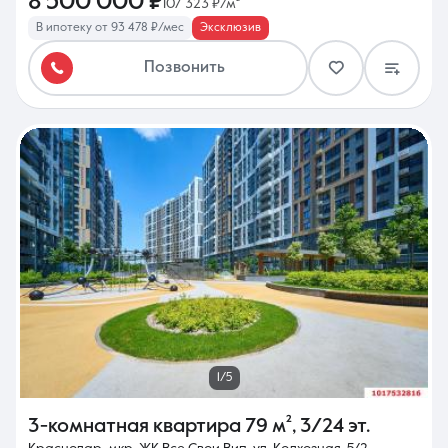
8 500 000 ₽
107 323 ₽/м²
В ипотеку от 93 478 ₽/мес
Эксклюзив
Позвонить
1/5
3-комнатная квартира
79 м²
,
3/24 эт.