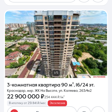
1/5
3-комнатная квартира
90 м²
,
16/24 эт.
Краснодар, мкр. ЖК На Высоте, ул. Каляева, 263/4к2
22 900 000 ₽
254 444 ₽/м²
В ипотеку от 251 841 ₽/мес
Эксклюзив