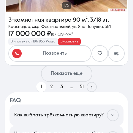
1/5
3-комнатная квартира
90 м²
,
3/18 эт.
Краснодар, мкр. Фестивальный, ул. Яна Полуяна, 51/1
17 000 000 ₽
187 019 ₽/м²
В ипотеку от 186 956 ₽/мес
Эксклюзив
Позвонить
Показать еще
1
2
3
...
51
FAQ
Как выбрать трёхкомнатную квартиру?
В Краснодаре подбор просторного жилья стоит начать с
проверки социальной инфраструктуры: близость гимназий и