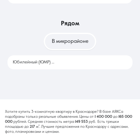
рядом
В микрорайоне
Юбилейный (ЮМР)
1219
Хотите купить 3-комнатную квартиру в Краснодаре? В базе АЯКСа
подобраны только реальные объявления. Цены от
1 400 000
до
165 000
000
рублей. Средняя стоимость метра
149 553
руб. Есть трешки
площадью до
217
м². Лучшие предложения по Краснодару с адресами,
фото, планировками и ценами.